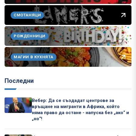
СМОТАНЯЦИ
РОЖДЕННИЦИ
МАГИИ В КУХНЯТА
Последни
Вебер: Да се създадат центрове за
връщане на мигранти в Африка, който
няма право да остане - напуска без „ако“ и
„но“!