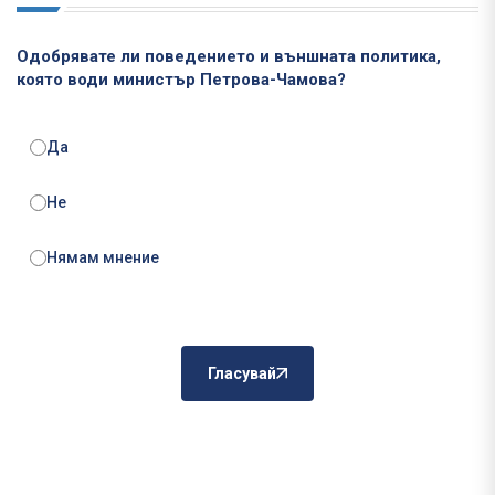
Одобрявате ли поведението и външната политика,
която води министър Петрова-Чамова?
Да
Не
Нямам мнение
Гласувай