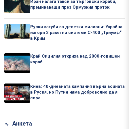
Иран налага такси за търговски кораби,
преминаващи през Ормузкия проток
Руски загуби за десетки милиони: Украйна
изгори 2 ракетни системи С-400 „Триумф“
в Крим
Край Сицилия откриха над 2000-годишен
кораб
Киев: 40-дневната кампания върна войната
в Русия, но Путин няма доброволно да я
спре
Анкета