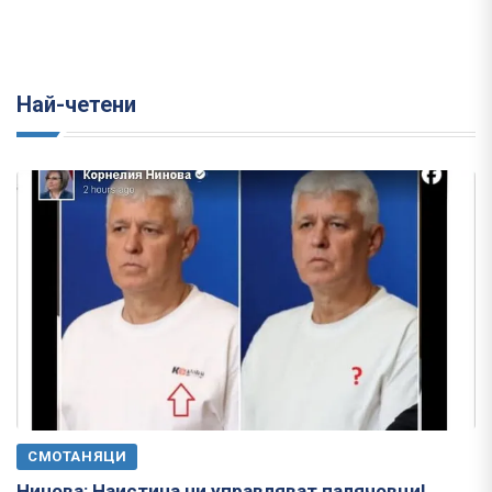
Най-четени
СМОТАНЯЦИ
Нинова: Наистина ни управляват палячовци!