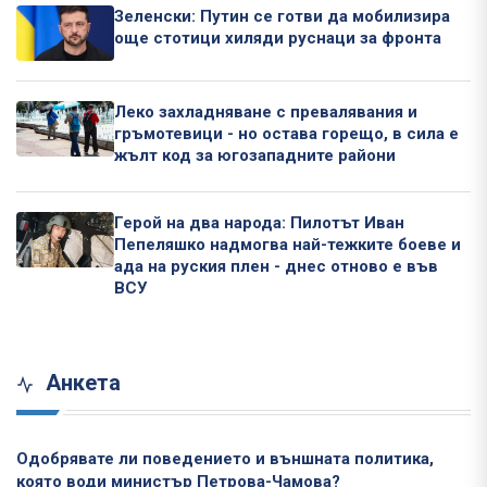
Зеленски: Путин се готви да мобилизира
още стотици хиляди руснаци за фронта
Леко захладняване с превалявания и
гръмотевици - но остава горещо, в сила е
жълт код за югозападните райони
Герой на два народа: Пилотът Иван
Пепеляшко надмогва най-тежките боеве и
ада на руския плен - днес отново е във
ВСУ
Анкета
Одобрявате ли поведението и външната политика,
която води министър Петрова-Чамова?