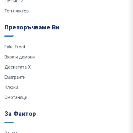
Петък 13
Топ Фактор
Препоръчваме Ви
Fake Front
Вяра и демони
Досиетата Х
Емигранти
Клюки
Смотаняци
За Фактор