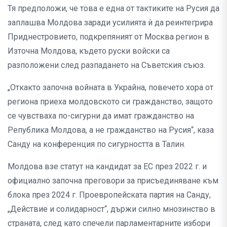
Тя предположи, че това е една от тактиките на Русия да
заплашва Молдова заради усилията ѝ да реинтегрира
Приднестровието, подкрепяният от Москва регион в
Източна Молдова, където руски войски са
разположени след разпадането на Съветския съюз.
„Откакто започна войната в Украйна, повечето хора от
региона приеха молдовското си гражданство, защото
се чувстваха по-сигурни да имат гражданство на
Република Молдова, а не гражданство на Русия“, каза
Санду на конференция по сигурността в Талин.
Молдова взе статут на кандидат за ЕС през 2022 г. и
официално започна преговори за присъединяване към
блока през 2024 г. Проевропейската партия на Санду,
„Действие и солидарност“, държи силно мнозинство в
страната, след като спечели парламентарните избори