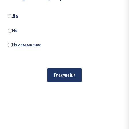
Да
Не
Нямам мнение
Гласувай