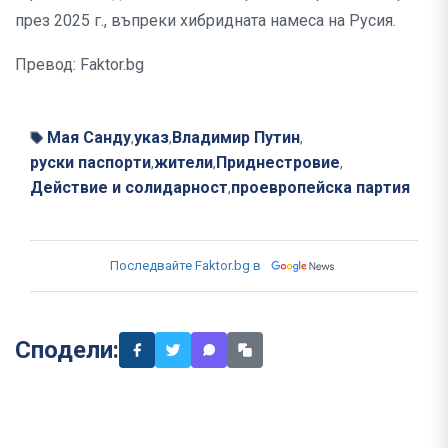
през 2025 г., въпреки хибридната намеса на Русия.
Превод: Faktor.bg
Мая Санду
указ
Владимир Путин
,
,
,
руски паспорти
жители
Приднестровие
,
,
,
Действие и солидарност
проевропейска партия
,
Последвайте Faktor.bg в
Сподели: