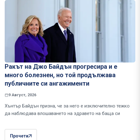
Ракът на Джо Байдън прогресира и е
много болезнен, но той продължава
публичните си ангажименти
9 Август, 2026
Хънтър Байдън призна, че за него е изключително тежко
да наблюдава влошаването на здравето на баща си
Прочети