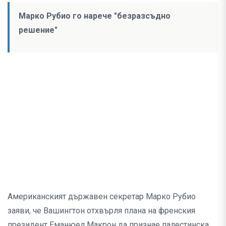
Марко Рубио го нарече "безразсъдно
решение"
Американският държавен секретар Марко Рубио
заяви, че Вашингтон отхвърля плана на френския
президент Еманюел Макрон да признае палестинска