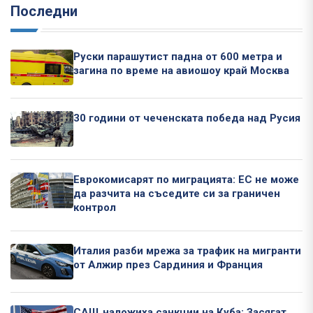
Последни
Руски парашутист падна от 600 метра и
загина по време на авиошоу край Москва
30 години от чеченската победа над Русия
Еврокомисарят по миграцията: ЕС не може
да разчита на съседите си за граничен
контрол
Италия разби мрежа за трафик на мигранти
от Алжир през Сардиния и Франция
САЩ наложиха санкции на Куба: Засягат