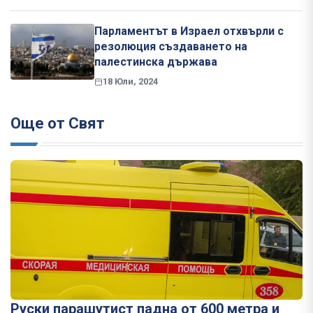
Парламентът в Израел отхвърли с
резолюция създаването на
палестинска държава
18 Юли, 2024
Още от Свят
Руски парашутист падна от 600 метра и