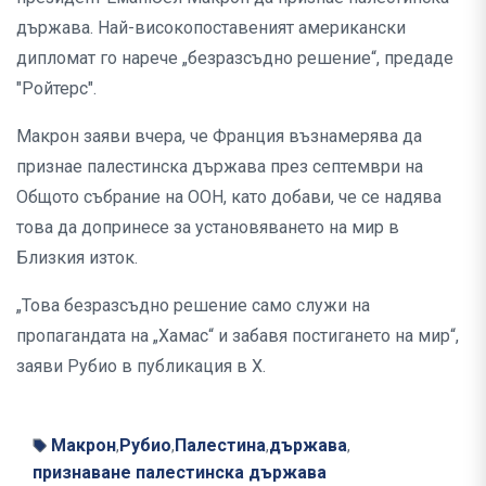
държава. Най-високопоставеният американски
дипломат го нарече „безразсъдно решение“, предаде
"Ройтерс".
Макрон заяви вчера, че Франция възнамерява да
признае палестинска държава през септември на
Общото събрание на ООН, като добави, че се надява
това да допринесе за установяването на мир в
Близкия изток.
„Това безразсъдно решение само служи на
пропагандата на „Хамас“ и забавя постигането на мир“,
заяви Рубио в публикация в Х.
Макрон
Рубио
Палестина
държава
,
,
,
,
признаване палестинска държава