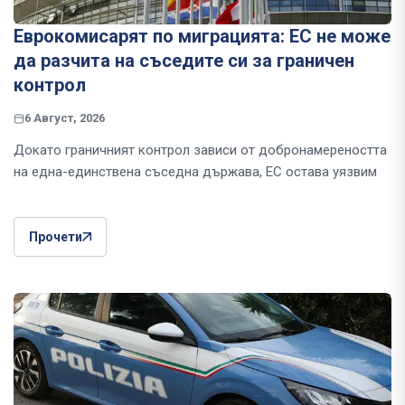
Еврокомисарят по миграцията: ЕС не може
да разчита на съседите си за граничен
контрол
6 Август, 2026
Докато граничният контрол зависи от добронамереността
на една-единствена съседна държава, ЕС остава уязвим
Прочети