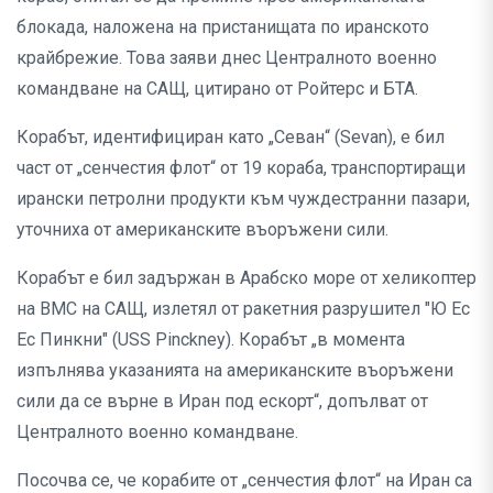
блокада, наложена на пристанищата по иранското
крайбрежие. Това заяви днес Централното военно
командване на САЩ, цитирано от Ройтерс и БТА.
Корабът, идентифициран като „Севан“ (Sevan), е бил
част от „сенчестия флот“ от 19 кораба, транспортиращи
ирански петролни продукти към чуждестранни пазари,
уточниха от американските въоръжени сили.
Корабът е бил задържан в Арабско море от хеликоптер
на ВМС на САЩ, излетял от ракетния разрушител "Ю Ес
Ес Пинкни" (USS Pinckney). Корабът „в момента
изпълнява указанията на американските въоръжени
сили да се върне в Иран под ескорт“, допълват от
Централното военно командване.
Посочва се, че корабите от „сенчестия флот“ на Иран са