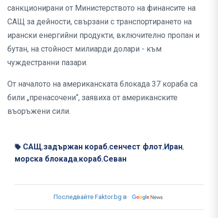
санкционирани от Министерството на финансите на
САЩ за дейности, свързани с транспортирането на
ирански енергийни продукти, включително пропан и
бутан, на стойност милиарди долари - към
чуждестранни пазари.
От началото на американската блокада 37 кораба са
били „пренасочени“, заявиха от американските
въоръжени сили.
САЩ
задържан кораб
сенчест флот
Иран
,
,
,
,
морска блокада
кораб
Севан
,
,
Последвайте Faktor.bg в