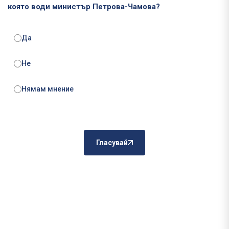
която води министър Петрова-Чамова?
Да
Не
Нямам мнение
Гласувай