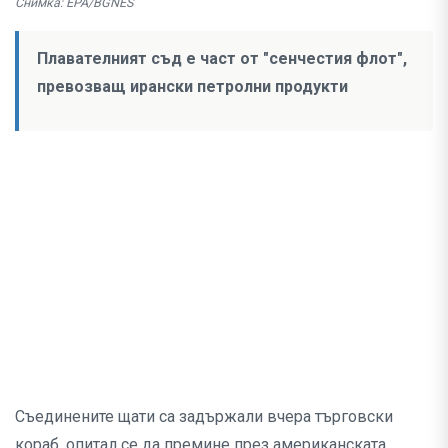
Снимка: EPA/BGNES
Плавателният съд е част от "сенчестия флот",
превозващ ирански петролни продукти
Съединените щати са задържали вчера търговски
кораб, опитал се да премине през американската