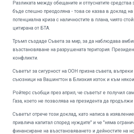
Разликата между обещаните и отпуснатите средства з
бъде спешно преодоляна - това се казва в доклад на
потенциална криза с наличностите в плана, чиято сто
цитирана от БТА.
Тръмп създаде Съвета за мир, за да наблюдава амбиц
възстановяване на разрушената територия. Президент
конфликти.
Съветът за сигурност на ООН призна съвета, въпреки
съюзници на Вашингтон в Близкия изток и към някои
Ройтерс съобщи през април, че съветът е получил са
Газа, което не позволява на президента да продължи 
Съветът отрече този доклад, като написа в изявление
привлича капитал според нуждите" и че "няма ограни
финансиране на възстановяването и дейностите на но