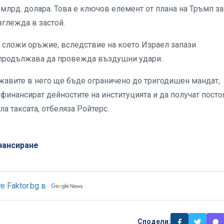
 млрд. долара. Това е ключов елемент от плана на Тръмп за
зглежда в застой.
а сложи оръжие, вследствие на което Израел запази
 и продължава да провежда въздушни удари.
ржавите в него ще бъде ограничено до тригодишен мандат,
а финансират дейностите на институцията и да получат пост
ла таксата, отбеляза Ройтерс.
нансиране
 Faktor.bg в
Сподели: