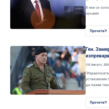
В нея се осп
оръжия
Прочети
Ген. Зам
изпреварв
5 Август, 202
“Израелската
установения 
да пазим тяхн
Прочети