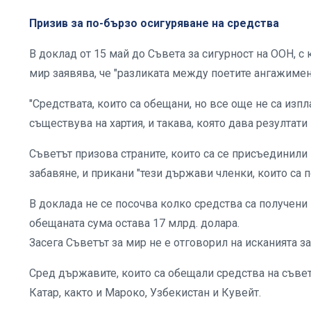
Призив за по-бързо осигуряване на средства
В доклад от 15 май до Съвета за сигурност на ООН, с 
мир заявява, че "разликата между поетите ангажимен
"Средствата, които са обещани, но все още не са изп
съществува на хартия, и такава, която дава резултати 
Съветът призова страните, които са се присъединили
забавяне, и прикани "тези държави членки, които са 
В доклада не се посочва колко средства са получени 
обещаната сума остава 17 млрд. долара.
Засега Съветът за мир не е отговорил на исканията з
Сред държавите, които са обещали средства на съвет
Катар, както и Мароко, Узбекистан и Кувейт.