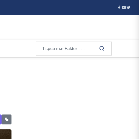
 детон...
В Москва погребаха генерал при засилена секретно