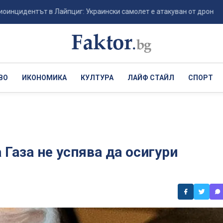
тът в Лайпциг: Украински самолет е атакуван от дрон-камикадзе -
ВО
ИКОНОМИКА
КУЛТУРА
ЛАЙФ СТАЙЛ
СПОРТ
 Газа не успява да осигури