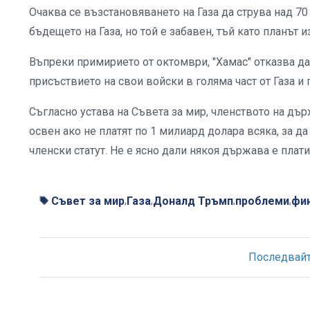
Очаква се възстановяването на Газа да струва над 70
бъдещето на Газа, но той е забавен, тъй като планът и
Въпреки примирието от октомври, "Хамас" отказва д
присъствието на свои войски в голяма част от Газа
Съгласно устава на Съвета за мир, членството на дъ
освен ако не платят по 1 милиард долара всяка, за д
членски статут. Не е ясно дали някоя държава е плати
Съвет за мир
Газа
Доналд Тръмп
проблеми
фи
,
,
,
,
Последвайте