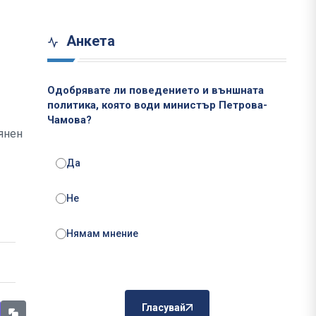
Анкета
Одобрявате ли поведението и външната
политика, която води министър Петрова-
Чамова?
оянен
Да
Не
Нямам мнение
Гласувай