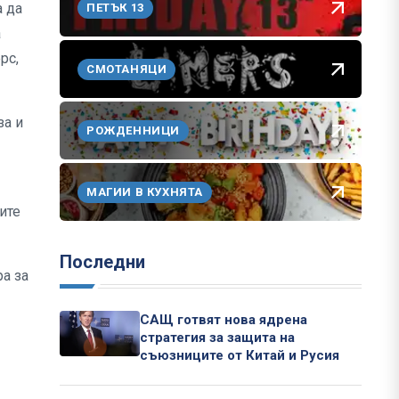
а да
ПЕТЪК 13
а
рс,
СМОТАНЯЦИ
за и
РОЖДЕННИЦИ
МАГИИ В КУХНЯТА
ите
Последни
ра за
САЩ готвят нова ядрена
стратегия за защита на
съюзниците от Китай и Русия