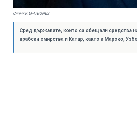
Снимка: EPA/BGNES
Сред държавите, които са обещали средства н
арабски емирства и Катар, както и Мароко, Узб