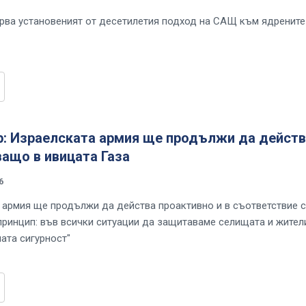
орва установеният от десетилетия подход на САЩ към ядрените
ир: Израелската армия ще продължи да дейст
ащо в ивицата Газа
6
 армия ще продължи да действа проактивно и в съответствие с
принцип: във всички ситуации да защитаваме селищата и жител
ата сигурност"