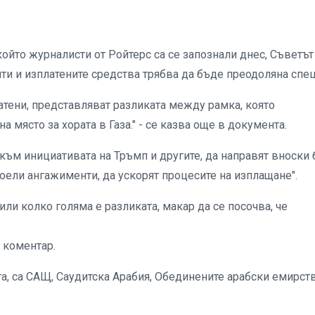
който журналисти от Ройтерс са се запознали днес, Съветът
ти и изплатените средства трябва да бъде преодоляна спеш
латени, представляват разликата между рамка, която
на място за хората в Газа." - се казва още в документа.
 към инициативата на Тръмп и другите, да направят вноски 
поели ангажименти, да ускорят процесите на изплащане".
или колко голяма е разликата, макар да се посочва, че
а коментар.
а, са САЩ, Саудитска Арабия, Обединените арабски емирств