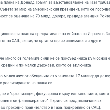
а плана на Доналд Тръмп за възстановяване на Газа трябв
 Съвета за мир на американския президент, като се посочв
йност се оценява на 70 млрд. долара, предаде агенция Ройте
иозния си план за прекратяване на войната на Израел в Га
ът на САЩ заяви, че органът ще се занимава и с други
 че много от големите сили не се присъединиха към основн
 средни и по-малки държави, които се включиха.
мо малка част от обещаните от членовете 17 милиарда дола
с реализирането на плана си.
, че е "организация, фокусирана върху изпълнението, която
чения във финансирането". Парите са предназначени за
во преходно правителство в Газа, подкрепяно от САЩ.