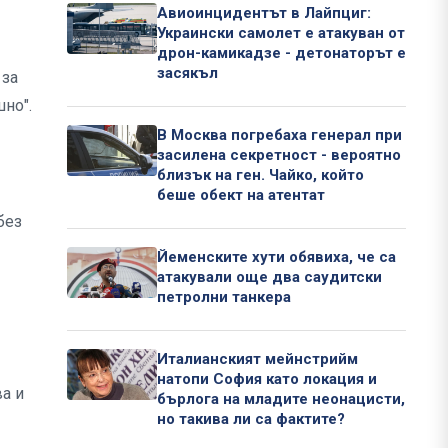
Авиоинцидентът в Лайпциг:
Украински самолет е атакуван от
дрон-камикадзе - детонаторът е
засякъл
 за
но".
В Москва погребаха генерал при
засилена секретност - вероятно
близък на ген. Чайко, който
беше обект на атентат
без
Йеменските хути обявиха, че са
атакували още два саудитски
петролни танкера
Италианският мейнстрийм
натопи София като локация и
а и
бърлога на младите неонацисти,
но такива ли са фактите?