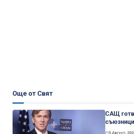
Още от Свят
САЩ готвя
съюзницит
5 Август, 202