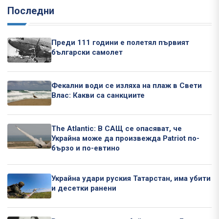
Последни
Преди 111 години е полетял първият
български самолет
Фекални води се изляха на плаж в Свети
Влас: Какви са санкциите
The Atlantic: В САЩ се опасяват, че
Украйна може да произвежда Patriot по-
бързо и по-евтино
Украйна удари руския Татарстан, има убити
и десетки ранени