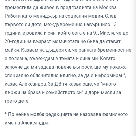
преместила да живее в предградията на Москва.
Работи като мениджър на социални медии. След
първото си дете, междувременно навършило 13
години, е родила и син, който сега е на 9. „Мисля, че до
20-годишна възраст момичетата не бива да стават
майки. Казвам на дъщеря си, че ранната бременност не
е полезна, въвеждам в темата и сина ми. Когато
започне да ми задава повече въпроси, ще му покажа
специално обяснително клипче, за да е информиран",
казва Александра. За ДВ тя казва още, че "много
държи на брака и семейството си" и дори мисли за
трето дете.
* По нейна молба редакцията не назовава фамилното
име на Александра.