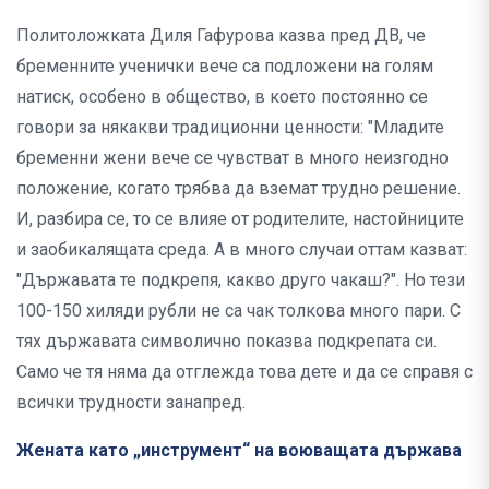
Политоложката Диля Гафурова казва пред ДВ, че
бременните ученички вече са подложени на голям
натиск, особено в общество, в което постоянно се
говори за някакви традиционни ценности: "Младите
бременни жени вече се чувстват в много неизгодно
положение, когато трябва да вземат трудно решение.
И, разбира се, то се влияе от родителите, настойниците
и заобикалящата среда. А в много случаи оттам казват:
"Държавата те подкрепя, какво друго чакаш?". Но тези
100-150 хиляди рубли не са чак толкова много пари. С
тях държавата символично показва подкрепата си.
Само че тя няма да отглежда това дете и да се справя с
всички трудности занапред.
Жената като „инструмент“ на воюващата държава