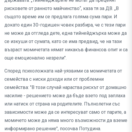
държавата. „Тийнейджърите не могат да преценят
рисковете от ранното майчинство“, каза тя за ДВ. „В
същото време им се предлага голяма сума пари. И
докато един 30-годишен човек разбира, че с тези пари
не може да отгледа дете, една тийнейджърка може да
се изкуши от сумата, като се има предвид, че на тази
възраст момичетата нямат никакъв финансов опит и са
още емоционално незрели".
Според психоложката най-уязвими са момичетата от
семейства с ниски доходи или от проблемни
семейства: "В този случай нараства рискът от домашно
насилие - решението може да бъде взето под заплаха
или натиск от страна на родителите. Пълнолетни със
зависимости може да се интересуват само от парите, а
момичето може да няма много възможности да вземе
информирано решение", посочва Потудина.