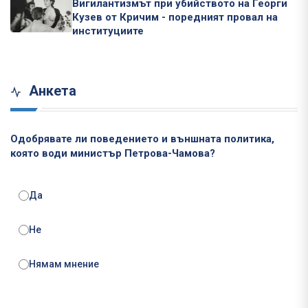
Вигилантизмът при убийството на Георги
Кузев от Кричим - поредният провал на
институциите
Анкета
Одобрявате ли поведението и външната политика,
която води министър Петрова-Чамова?
Да
Не
Нямам мнение