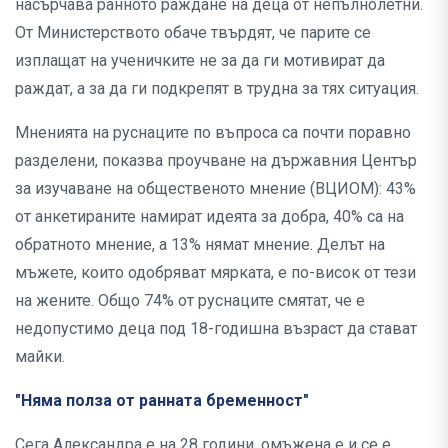
насърчава ранното раждане на деца от непълнолетни.
От Министерството обаче твърдят, че парите се
изплащат на ученичките не за да ги мотивират да
раждат, а за да ги подкрепят в трудна за тях ситуация.
Мненията на руснаците по въпроса са почти поравно
разделени, показва проучване на държавния Център
за изучаване на общественото мнение (ВЦИОМ): 43%
от анкетираните намират идеята за добра, 40% са на
обратното мнение, а 13% нямат мнение. Делът на
мъжете, които одобряват мярката, е по-висок от тези
на жените. Общо 74% от руснаците смятат, че е
недопустимо деца под 18-годишна възраст да стават
майки.
"Няма полза от ранната бременност"
Сега Александра е на 28 години, омъжена е и се е