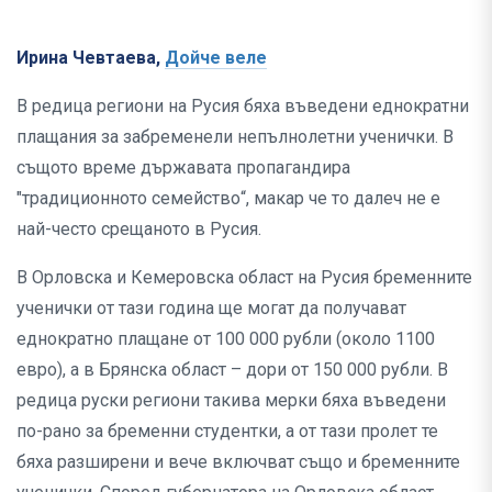
Ирина Чевтаева,
Дойче веле
В редица региони на Русия бяха въведени еднократни
плащания за забременели непълнолетни ученички. В
същото време държавата пропагандира
"традиционното семейство“, макар че то далеч не е
най-често срещаното в Русия.
В Орловска и Кемеровска област на Русия бременните
ученички от тази година ще могат да получават
еднократно плащане от 100 000 рубли (около 1100
евро), а в Брянска област – дори от 150 000 рубли. В
редица руски региони такива мерки бяха въведени
по-рано за бременни студентки, а от тази пролет те
бяха разширени и вече включват също и бременните