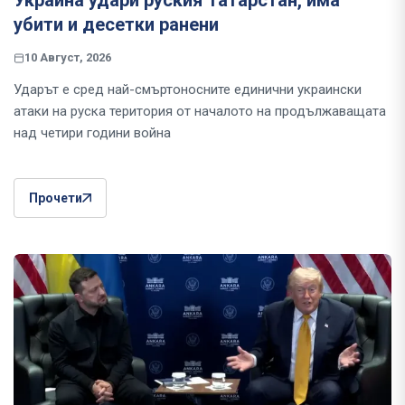
Украйна удари руския Татарстан, има
убити и десетки ранени
10 Август, 2026
Ударът е сред най-смъртоносните единични украински
атаки на руска територия от началото на продължаващата
над четири години война
Прочети