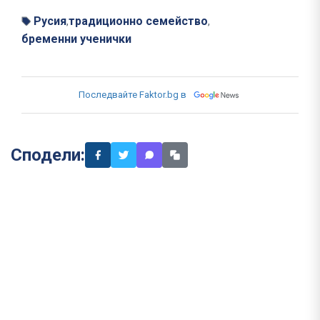
Русия
традиционно семейство
,
,
бременни ученички
Последвайте Faktor.bg в
Сподели: