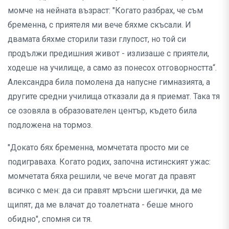
момче на нейната възраст: "Когато разбрах, че съм
бременна, с приятеля ми вече бяхме скъсали. И
двамата бяхме сторили тази глупост, но той си
продължи предишния живот - излизаше с приятели,
ходеше на училище, а само аз понесох отговорността“.
Александра била помолена да напусне гимназията, а
другите средни училища отказали да я приемат. Така тя
се озовяла в образователен център, където била
подложена на тормоз.
"Докато бях бременна, момчетата просто ми се
подиграваха. Когато родих, започна истинският ужас:
момчетата бяха решили, че вече могат да правят
всичко с мен: да си правят мръсни шегички, да ме
щипят, да ме влачат до тоалетната - беше много
обидно", спомня си тя.