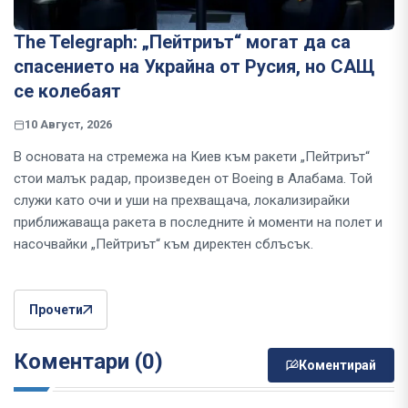
The Telegraph: „Пейтриът“ могат да са
спасението на Украйна от Русия, но САЩ
се колебаят
10 Август, 2026
В основата на стремежа на Киев към ракети „Пейтриът“
стои малък радар, произведен от Boeing в Алабама. Той
служи като очи и уши на прехващача, локализирайки
приближаваща ракета в последните ѝ моменти на полет и
насочвайки „Пейтриът“ към директен сблъсък.
Прочети
Коментари (0)
Коментирай