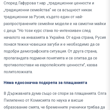
Според Гафурова т.нар. „традиционни ценности и
„традиционни семейства“ не са всъщност никак
традиционни за Русия, където един от най-
разпространените семейни модели е на самотни майки
с деца. "Но този курс стана по-интензивен след
началото на инвазията в Украйна. От една страна, Русия
понася тежки човешки загуби и е необходимо да се
подобри демографската ситуация. От друга страна,
пропагандата подменя понятията и се опитва да се
противопостави на европейските ценности", казва
политоложката.
Няма еднозначна подкрепа за плащанията
В Държавната дума също се спори за плащанията. Олга
Пилипенко от Комисията по наука и висше
образование смята, че бременните ученички трябва да