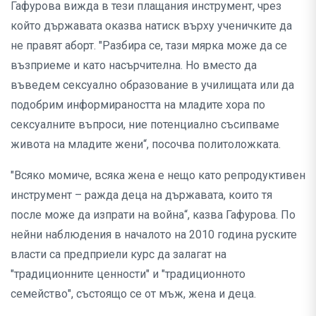
Гафурова вижда в тези плащания инструмент, чрез
който държавата оказва натиск върху ученичките да
не правят аборт. "Разбира се, тази мярка може да се
възприеме и като насърчителна. Но вместо да
въведем сексуално образование в училищата или да
подобрим информираността на младите хора по
сексуалните въпроси, ние потенциално съсипваме
живота на младите жени“, посочва политоложката.
"Всяко момиче, всяка жена е нещо като репродуктивен
инструмент – ражда деца на държавата, които тя
после може да изпрати на война“, казва Гафурова. По
нейни наблюдения в началото на 2010 година руските
власти са предприели курс да залагат на
"традиционните ценности" и "традиционното
семейство", състоящо се от мъж, жена и деца.