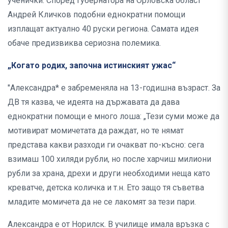
ученички. Според губернатора на Орловска област
Андрей Кличков подобни еднократни помощи
изплащат актуално 40 руски региона. Самата идея
обаче предизвиква сериозна полемика.
„Когато родих, започна истинският ужас“
"Александра* е забременяла на 13-годишна възраст. За
ДВ тя казва, че идеята на държавата да дава
еднократни помощи е много лоша: „Тези суми може да
мотивират момичетата да раждат, но те нямат
представа какви разходи ги очакват по-късно: сега
взимаш 100 хиляди рубли, но после харчиш милиони
рубли за храна, дрехи и други необходими неща като
креватче, детска количка и т.н. Ето защо тя съветва
младите момичета да не се лакомят за тези пари.
Александра е от Норилск. В училище имала връзка с