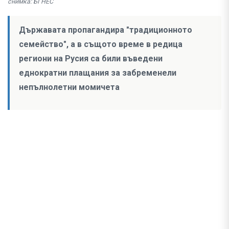
снимка: БГНЕС
Държавата пропагандира "традиционното
семейство", а в същото време в редица
региони на Русия са били въведени
еднократни плащания за забременели
непълнолетни момичета