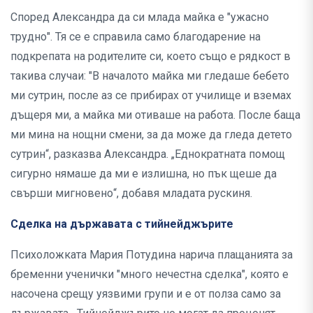
Според Александра да си млада майка е "ужасно
трудно". Тя се е справила само благодарение на
подкрепата на родителите си, което също е рядкост в
такива случаи: "В началото майка ми гледаше бебето
ми сутрин, после аз се прибирах от училище и вземах
дъщеря ми, а майка ми отиваше на работа. После баща
ми мина на нощни смени, за да може да гледа детето
сутрин“, разказва Александра. „Еднократната помощ
сигурно нямаше да ми е излишна, но пък щеше да
свърши мигновено“, добавя младата рускиня.
Сделка на държавата с тийнейджърите
Психоложката Мария Потудина нарича плащанията за
бременни ученички "много нечестна сделка", която е
насочена срещу уязвими групи и е от полза само за