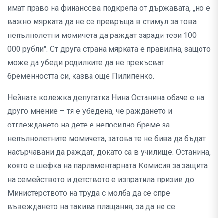
имат право на финансова подкрепа от държавата, „но е
важно мярката да не се превръща в стимул за това
непълнолетни момичета да раждат заради тези 100
000 рубли". От друга страна мярката е правилна, защото
може да убеди родилките да не прекъсват
бременността си, казва още Пилипенко.
Нейната колежка депутатка Нина Останина обаче е на
друго мнение – тя е убедена, че раждането и
отглеждането на дете е непосилно бреме за
непълнолетните момичета, затова те не бива да бъдат
насърчавани да раждат, докато са в училище. Останина,
която е шефка на парламентарната Комисия за защита
на семейството и детството е изпратила призив до
Министерството на труда с молба да се спре
въвеждането на такива плащания, за да не се