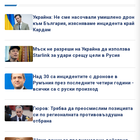
Украйна: Не сме насочвали умишлено дрон
към България, изясняваме инцидента край
Кардам
Мъск не разреши на Украйна да използва
Starlink за удари срещу цели в Русия
Над 30 са инцидентите с дронове в
Румъния през последните четири години -
всички са с руски произход
Гюров: Трябва да преосмислим позицията
си по регионалната противовъздушна
отбрана