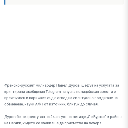
Френско-руският милиардер Павел Дуров, шефът на услугата за
криптирани съобщения Telegram напусна полицейския арест и е
прехвърлен в парижкия съд с оглед на евентуално повдигане на
обвинение, научи АФП от източник, близък до случая.
Дуров беше арестуван на 24 август на летище „Ле Бурже“ в района
на Париж, където се очакваше да присъства на вечеря.