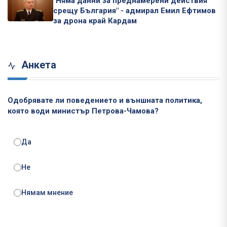
"Няма данни за преднамерени действия
срещу България" - адмирал Емил Ефтимов
за дрона край Кардам
Анкета
Одобрявате ли поведението и външната политика,
която води министър Петрова-Чамова?
Да
Не
Нямам мнение