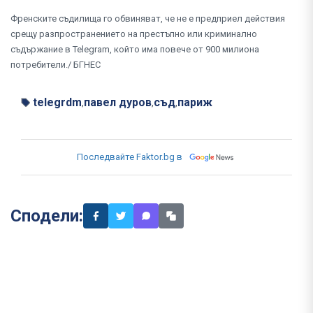
Френските съдилища го обвиняват, че не е предприел действия
срещу разпространението на престъпно или криминално
съдържание в Telegram, който има повече от 900 милиона
потребители./ БГНЕС
telegrdm
павел дуров
съд
париж
,
,
,
Последвайте Faktor.bg в
Сподели: