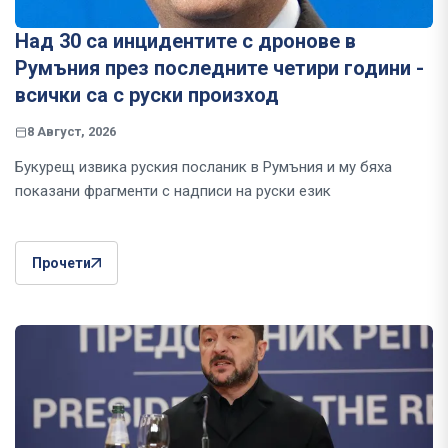
Над 30 са инцидентите с дронове в
Румъния през последните четири години -
всички са с руски произход
8 Август, 2026
Букурещ извика руския посланик в Румъния и му бяха
показани фрагменти с надписи на руски език
Прочети