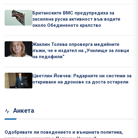
Британските ВМС предупредиха за
засилена руска активност във водите
около Обединеното кралство
Жаклин Толева опроверга медийните
лъжи, че е издател на „Училище за ловци
на педофили“
Цветлин Йовчев: Радарните ни системи за
откриване на дронове са доста остарели
Анкета
Одобрявате ли поведението и външната политика,