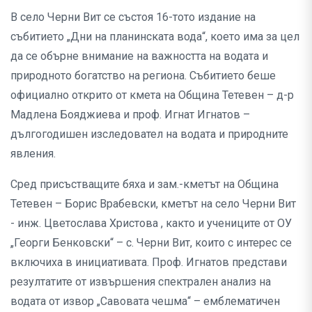
В село Черни Вит се състоя 16-тото издание на
събитието „Дни на планинската вода“, което има за цел
да се обърне внимание на важността на водата и
природното богатство на региона. Събитието беше
официално открито от кмета на Община Тетевен – д-р
Мадлена Бояджиева и проф. Игнат Игнатов –
дългогодишен изследовател на водата и природните
явления.
Сред присъстващите бяха и зам.-кметът на Община
Тетевен – Борис Врабевски, кметът на село Черни Вит
- инж. Цветослава Христова , както и учениците от ОУ
„Георги Бенковски“ – с. Черни Вит, които с интерес се
включиха в инициативата. Проф. Игнатов представи
резултатите от извършения спектрален анализ на
водата от извор „Савовата чешма“ – емблематичен