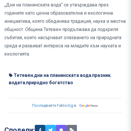
„Дни на планинската вода“ се утвърждава през
годините като ценна образователна и екологична
инициатива, която обединява традиция, наука и местна
общност. Община Тетевен продължава да подкрепя
събития, които насърчават опазването на природната
среда и развиват интереса на младите към науката и
екологията.
Тетевен
дни на планинската вода
празник
,
,
,
водата
природно богатство
,
Последвайте Faktor.bg в
Сподели: