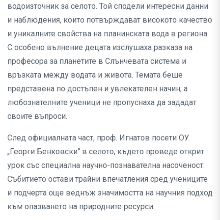
водоизточник за селото. Той сподели интересни данни
и наблюдения, които потвърждават високото качество
и уникалните свойства на планинската вода в региона.
С особено вълнение децата изслушаха разказа на
професора за планетите в Слънчевата система и
връзката между водата и живота. Темата беше
представена по достъпен и увлекателен начин, а
любознателните ученици не пропуснаха да зададат
своите въпроси.
След официалната част, проф. Игнатов посети ОУ
„Георги Бенковски“ в селото, където проведе открит
урок със специална научно-познавателна насоченост.
Събитието остави трайни впечатления сред учениците
и подчерта още веднъж значимостта на научния подход
към опазването на природните ресурси.