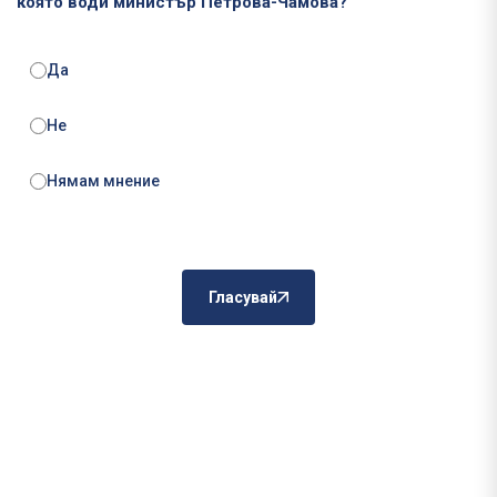
която води министър Петрова-Чамова?
Да
Не
Нямам мнение
Гласувай