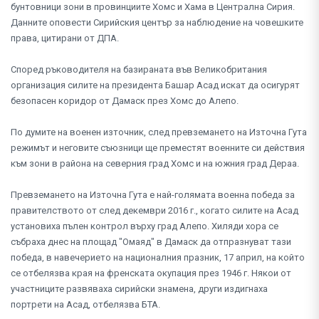
бунтовници зони в провинциите Хомс и Хама в Централна Сирия.
Данните оповести Сирийския център за наблюдение на човешките
права, цитирани от ДПА.
Според ръководителя на базираната във Великобритания
организация силите на президента Башар Асад искат да осигурят
безопасен коридор от Дамаск през Хомс до Алепо.
По думите на военен източник, след превземането на Източна Гута
режимът и неговите съюзници ще преместят военните си действия
към зони в района на северния град Хомс и на южния град Дераа.
Превземането на Източна Гута е най-голямата военна победа за
правителството от след декември 2016 г., когато силите на Асад
установиха пълен контрол върху град Алепо. Хиляди хора се
събраха днес на площад "Омаяд" в Дамаск да отпразнуват тази
победа, в навечерието на националния празник, 17 април, на който
се отбелязва края на френската окупация през 1946 г. Някои от
участниците развяваха сирийски знамена, други издигнаха
портрети на Асад, отбелязва БТА.