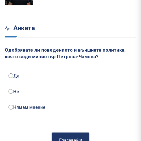
Анкета
Одобрявате ли поведението и външната политика,
която води министър Петрова-Чамова?
Да
Не
Нямам мнение
Гласувай