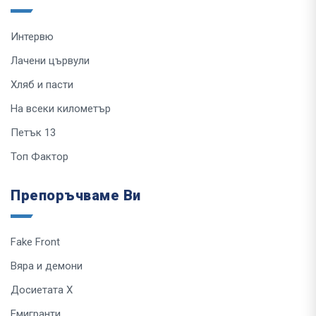
Интервю
Лачени цървули
Хляб и пасти
На всеки километър
Петък 13
Топ Фактор
Препоръчваме Ви
Fake Front
Вяра и демони
Досиетата Х
Емигранти