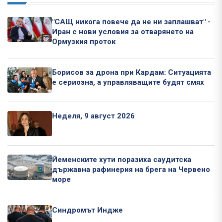
"САЩ никога повече да не ни заплашват" -
Иран с нови условия за отварянето на
Ормузкия проток
Борисов за дрона при Кардам: Ситуацията
е сериозна, а управляващите будят смях
Неделя, 9 август 2026
Йеменските хути поразиха саудитска
държавна рафинерия на брега на Червено
море
Синдромът Индже