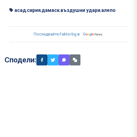
асад
сирия
дамаск
въздушни удари
алепо
,
,
,
,
Последвайте Faktor.bg в
Сподели: