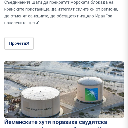
Съединените щати да прекратят морската блокада на
иранските пристанища, да изтеглят силите си от региона,
да отменят санкциите, да обезщетят изцяло Иран "за
нанесените щети"
Прочети
Йеменските хути поразиха саудитска