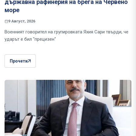
държавна рафинерия на брега на Червено
море
9 Август, 2026
Военният говорител на групировката Яхия Сари твърди, че
ударът е бил "прецизен“
Прочети