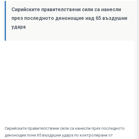
Сирийските правителствени сили са нанесли
през последното денонощие над 65 въздушни
удара
Сирийските правителствени сили са нанесли през последното
денонощие поне 65 въздушни удара по контролирани от