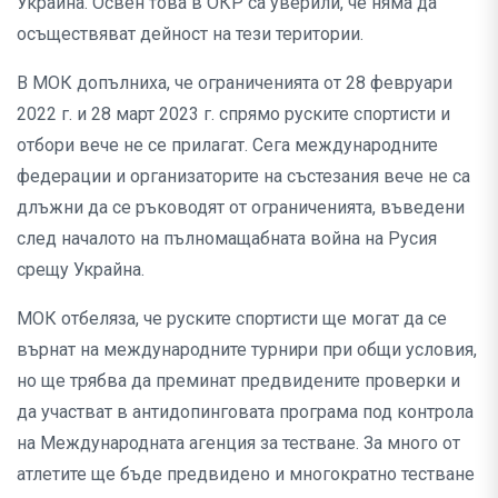
Украйна. Освен това в ОКР са уверили, че няма да
осъществяват дейност на тези територии.
В МОК допълниха, че ограниченията от 28 февруари
2022 г. и 28 март 2023 г. спрямо руските спортисти и
отбори вече не се прилагат. Сега международните
федерации и организаторите на състезания вече не са
длъжни да се ръководят от ограниченията, въведени
след началото на пълномащабната война на Русия
срещу Украйна.
МОК отбеляза, че руските спортисти ще могат да се
върнат на международните турнири при общи условия,
но ще трябва да преминат предвидените проверки и
да участват в антидопинговата програма под контрола
на Международната агенция за тестване. За много от
атлетите ще бъде предвидено и многократно тестване