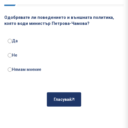
Одобрявате ли поведението и външната политика,
която води министър Петрова-Чамова?
Да
Не
Нямам мнение
Гласувай