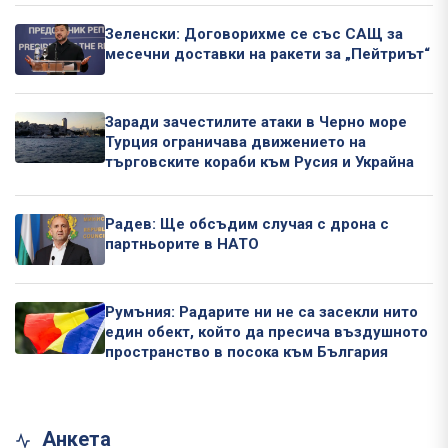
Зеленски: Договорихме се със САЩ за
месечни доставки на ракети за „Пейтриът“
Заради зачестилите атаки в Черно море
Турция ограничава движението на
търговските кораби към Русия и Украйна
Радев: Ще обсъдим случая с дрона с
партньорите в НАТО
Румъния: Радарите ни не са засекли нито
един обект, който да пресича въздушното
пространство в посока към България
Анкета