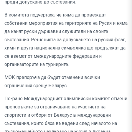
преди допускане до състезания.
В комитета подчертаха, че няма да провеждат
собствени мероприятия на територията на Русия и няма
да канят руски държавни служители на своите
състезания. Решенията за допускането на руския флаг,
химн и друга национална символика ще продължат да
се вземат от международните федерации и
организаторите на турнирите.
МОК препоръча да бъдат отменени всички
ограничения срещу Беларус
По-рано Международният олимпийски комитет отмени
препоръките за ограничаване на участието на
спортисти и отбори от Беларус в международни
състезания, които бяха въведени след началото на
пълномащабното нахлуване на Русия в Украйна.