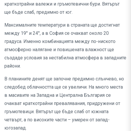
краткотрайни валежи и гръмотевични бури. Вятърът
ще бъде слаб, предимно от юг.
Максималните температури в страната ще достигнат
между 19° и 24°, а в София се очакват около 20
градуса. Именно комбинацията между по-ниското
атмосферно налягане и повишената влажност ще
създаде условия за нестабилна атмосфера в западните
райони.
В планините денят ще започне предимно слънчево, но
следобед облачността ще се увеличи. На много места
в масивите на Западна и Централна България се
очакват краткотрайни превалявания, придружени от
гръмотевици. Вятърът ще бъде слаб от южната
четвърт, а по високите части – умерен от запад-
югозапад.