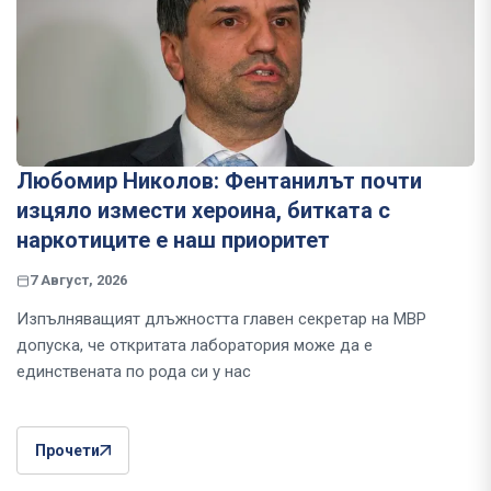
Любомир Николов: Фентанилът почти
изцяло измести хероина, битката с
наркотиците е наш приоритет
7 Август, 2026
Изпълняващият длъжността главен секретар на МВР
допуска, че откритата лаборатория може да е
единствената по рода си у нас
Прочети