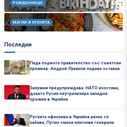
РОЖДЕННИЦИ
МАГИИ В КУХНЯТА
Последни
Пада първото правителство със съветски
премиер: Андрей Луканов подава оставка
Залужни предупреждава: НАТО изостава,
докато Русия неутрализира западни
оръжия в Украйна
Руската офанзива в Украйна рязко се
забави, Путин сменя ключови генерали