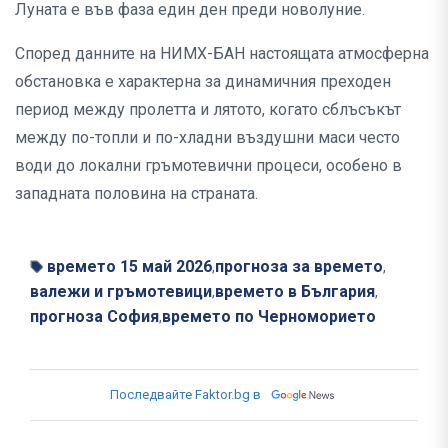
Луната е във фаза един ден преди новолуние.
Според данните на НИМХ-БАН настоящата атмосферна
обстановка е характерна за динамичния преходен
период между пролетта и лятото, когато сблъсъкът
между по-топли и по-хладни въздушни маси често
води до локални гръмотевични процеси, особено в
западната половина на страната.
времето 15 май 2026
прогноза за времето
,
,
валежи и гръмотевици
времето в България
,
,
прогноза София
времето по Черноморието
,
Последвайте Faktor.bg в