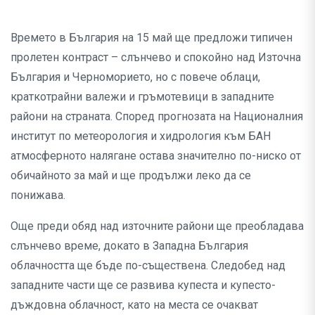
Времето в България на 15 май ще предложи типичен
пролетен контраст – слънчево и спокойно над Източна
България и Черноморието, но с повече облаци,
краткотрайни валежи и гръмотевици в западните
райони на страната. Според прогнозата на Националния
институт по метеорология и хидрология към БАН
атмосферното налягане остава значително по-ниско от
обичайното за май и ще продължи леко да се
понижава.
Още преди обяд над източните райони ще преобладава
слънчево време, докато в Западна България
облачността ще бъде по-съществена. Следобед над
западните части ще се развива купеста и купесто-
дъждовна облачност, като на места се очакват