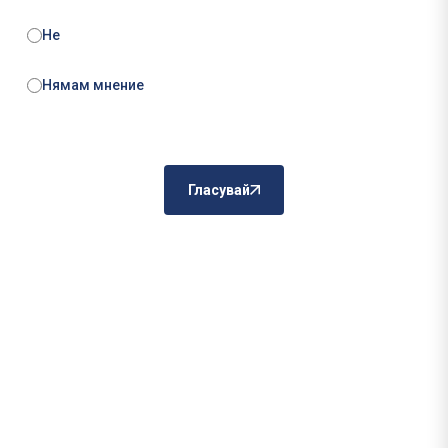
Не
Нямам мнение
Гласувай