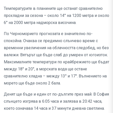
Температурите в планините ще останат сравнително
прохладни за сезона – около 14° на 1200 метра и около
6° на 2000 метра надморска височина.
По Черноморието прогнозата е значително по-
спокойна. Очаква се предимно слънчево време с
временни увеличения на облачността следобед, но без
валежи. Вятърът ще бъде слаб до умерен от югоизток.
Максималните температури по крайбрежието ще бъдат
между 18° и 20°, а морската вода ще остане
сравнително хладна – между 13° и 17°. Вълнението на
морето ще бъде около 2 бала.
Денят ще бъде и един от по-дългите през май. В София
слънцето изгрява в 6:05 часа и залязва в 20:42 часа,
което означава 14 часа и 37 минути дневна светлина.