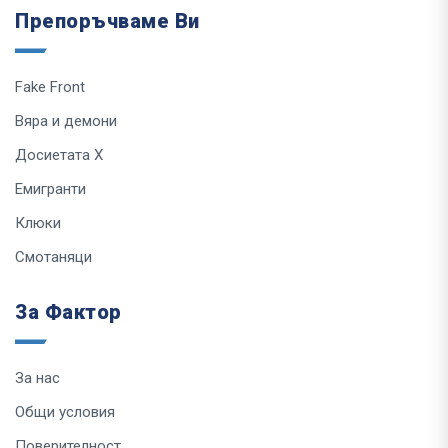
Препоръчваме Ви
Fake Front
Вяра и демони
Досиетата Х
Емигранти
Клюки
Смотаняци
За Фактор
За нас
Общи условия
Поверителност