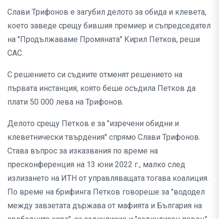
Слави Трифонов е загубил делото за обида и клевета,
което заведе срещу бившия премиер и съпредседател
на "Продължаваме Промяната" Кирил Петков, реши
САС.
С решението си съдиите отменят решението на
първата инстанция, която беше осъдила Петков да
плати 50 000 лева на Трифонов.
Делото срещу Петков е за "изречени обидни и
клеветнически твърдения" спрямо Слави Трифонов.
Става въпрос за изказвания по време на
пресконференция на 13 юни 2022 г., малко след
излизането на ИТН от управляващата тогава коалиция.
По време на брифинга Петков говореше за "вододел
между завзетата държава от мафията и България на