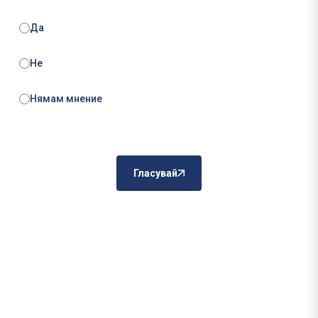
Да
Не
Нямам мнение
Гласувай