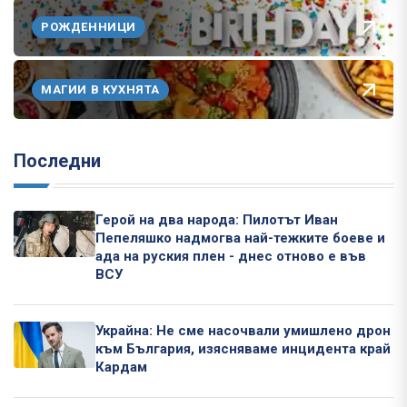
РОЖДЕННИЦИ
МАГИИ В КУХНЯТА
Последни
Герой на два народа: Пилотът Иван
Пепеляшко надмогва най-тежките боеве и
ада на руския плен - днес отново е във
ВСУ
Украйна: Не сме насочвали умишлено дрон
към България, изясняваме инцидента край
Кардам