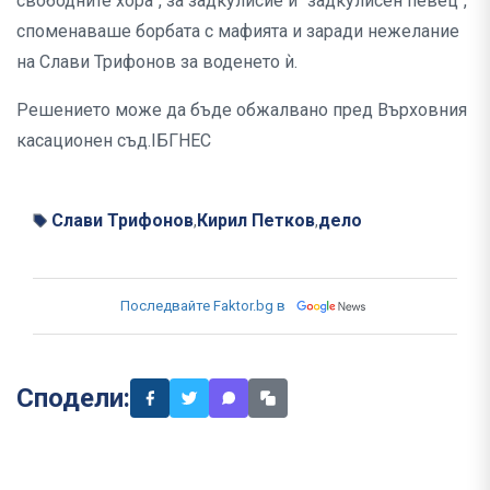
свободните хора", за задкулисие и "задкулисен певец",
споменаваше борбата с мафията и заради нежелание
на Слави Трифонов за воденето ѝ.
Решението може да бъде обжалвано пред Върховния
касационен съд.IБГНЕС
Слави Трифонов
Кирил Петков
дело
,
,
Последвайте Faktor.bg в
Сподели: