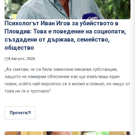
Психологът Иван Игов за убийството в
Пловдив: Това е поведение на социопати,
създадени от държава, семейство,
общество
8 Август, 2026
„Аз смятам, че са били замесени някакви субстанции,
защото не намирам обяснение как ще измъчваш един
човек, който най-вероятно се е молил и плакал, но нищо от
това не ги е трогнало“
Прочети