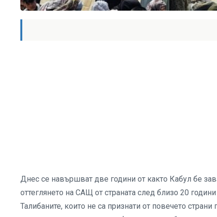
Днес се навършват две години от както Кабул бе завз
оттеглянето на САЩ от страната след близо 20 години
Талибаните, които не са признати от повечето страни 