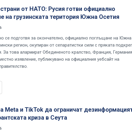
страни от НАТО: Русия готви официално
е на грузинската територия Южна Осетия
6
но се подготвя за окончателно, официално поглъщане на Южна
ински регион, окупиран от сепаратистки сили с пряката подкре
я. За това алармират Обединеното кралство, Франция, Германия
местно изявление, публикувано на официалния уебсайт на
правителство.
а Meta и TikTok да ограничат дезинформация
антската криза в Сеута
6