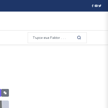
 ...
Мъск смята да построи най-голямата сграда в света - по