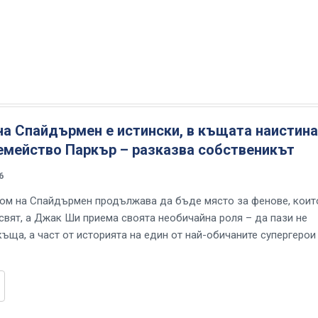
а Спайдърмен е истински, в къщата наистина
емейство Паркър – разказва собственикът
6
ом на Спайдърмен продължава да бъде място за фенове, коит
 свят, а Джак Ши приема своята необичайна роля – да пази не
къща, а част от историята на един от най-обичаните супергерои