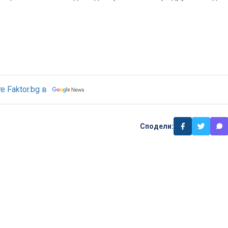
 Faktor.bg в
Сподели: