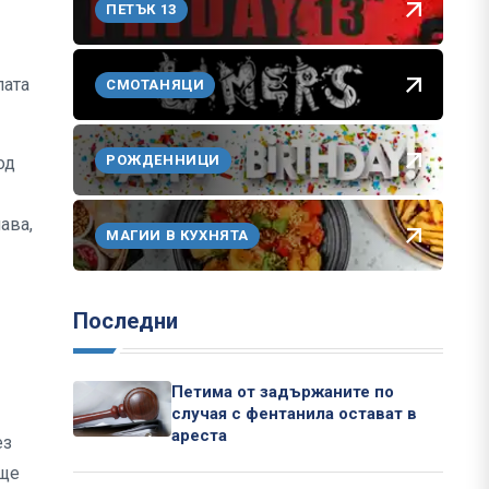
ПЕТЪК 13
лата
СМОТАНЯЦИ
РОЖДЕННИЦИ
од
ава,
МАГИИ В КУХНЯТА
Последни
Петима от задържаните по
случая с фентанила остават в
ареста
ез
 ще