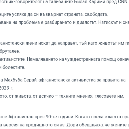
местник-говорителят на талибаните Билал Карими пред CNN.
ите успяха да си възвърнат страната, свободата,
ване на проблема е разбирането и диалогът. Натискът и си
анистански жени искат да направят, тъй като животът им п
брутален.
активистите. Намаляването на чуждестранната помощ означ
и болестите.
а Махбуба Серай, афганистанска активистка за правата на
023 г.
то, от живота, от всичко – техните мнения, гласовете им,
ше Афганистан през 90-те години. Когато поеха властта пр
на версия на предишното си аз. Дори обещаваха, че жените