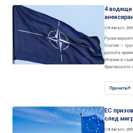
4 водещи 
анексиран
8 Август, 202
Русия вероят
Осетия — груз
руската арми
Италия в съв
британското 
Прочети
ЕС призов
след мигр
8 Август, 202