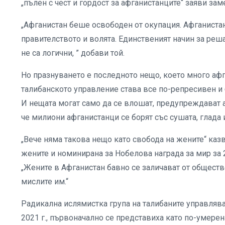
„пълен с чест и гордост за афганистанците“ заяви за
„Афганистан беше освободен от окупация. Афганистанц
правителството и волята. Единственият начин за реша
не са логични, ” добави той.
Но празнуването е последното нещо, което много афг
талибанското управление става все по-репресивен и 
И нещата могат само да се влошат, предупреждават 
че милиони афганистанци се борят със сушата, глада 
„Вече няма такова нещо като свобода на жените“ казв
жените и номинирана за Нобелова награда за мир за 2
„Жените в Афганистан бавно се заличават от общество
мислите им.“
Радикална ислямистка група на талибаните управлява
2021 г., първоначално се представиха като по-умере