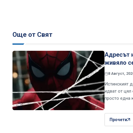
Още от Свят
Адресът н
живяло с
8 Август, 202
Истинският д
идват от цял
просто една 
Прочети