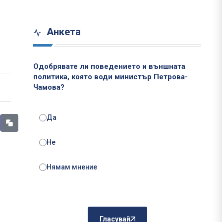
Анкета
Одобрявате ли поведението и външната
политика, която води министър Петрова-
Чамова?
Да
Не
Нямам мнение
Гласувай