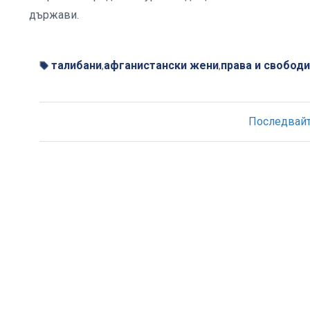
държави.
талибани
афганистански жени
права и свободи
,
,
Последвайте