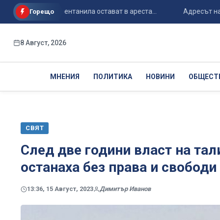
о случая с фентанила остават в ареста...
Адресът на Спайд
Горещо
8 Август, 2026
МНЕНИЯ
ПОЛИТИКА
НОВИНИ
ОБЩЕСТ
СВЯТ
След две години власт на та
останаха без права и свободи
13:36, 15 Август, 2023
Димитър Иванов