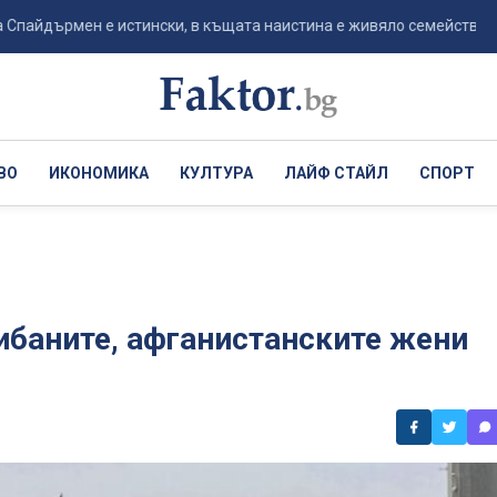
ърмен е истински, в къщата наистина е живяло семейство Паркър –
ВО
ИКОНОМИКА
КУЛТУРА
ЛАЙФ СТАЙЛ
СПОРТ
либаните, афганистанските жени