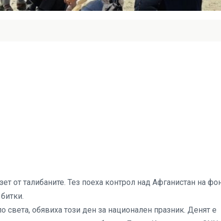
ет от талибаните. Тез поеха контрол над Афганистан на фо
 битки.
по света, обявиха този ден за национален празник. Денят е