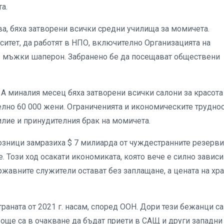
а.
ва, бяха затворени всички средни училища за момичета.
итет, да работят в НПО, включително Организацията на
ез мъжки шаперон. Забранено бе да посещават обществени
 А миналия месец бяха затворени всички салони за красота
телно 60 000 жени. Ограниченията и икономическите трудно
илие и принудителния брак на момичета.
юзници замразиха $ 7 милиарда от чуждестранните резерви
 Този ход осакати икономиката, която вече е силно завис
ржавните служители остават без заплащане, а цената на хр
траната от 2021 г. насам, според ООН. Дори тези бежанци са
още са в очакване да бъдат приети в САЩ и други западни