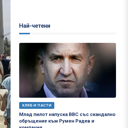
Най-четени
ХЛЯБ И ПАСТИ
Млад пилот напуска ВВС със скандално
обръщение към Румен Радев и
компания