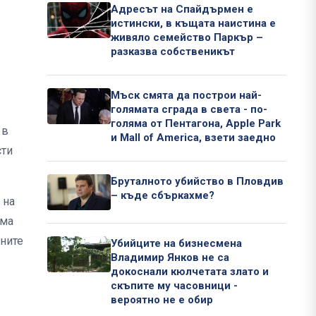
Адресът на Спайдърмен е
истински, в къщата наистина е
живяло семейство Паркър –
разказва собственикът
Мъск смята да построи най-
голямата сграда в света - по-
голяма от Пентагона, Apple Park
 в
и Mall of America, взети заедно
сти
Бруталното убийство в Пловдив
– къде сбъркахме?
 на
има
аните
Убийците на бизнесмена
Владимир Янков не са
докоснали кюлчетата злато и
скъпите му часовници -
вероятно не е обир