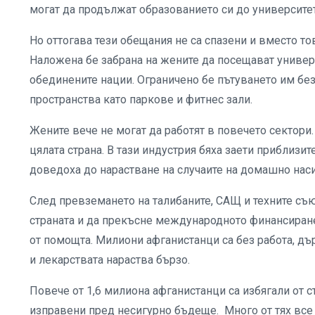
могат да продължат образованието си до университет
Но оттогава тези обещания не са спазени и вместо то
Наложена бе забрана на жените да посещават универс
обединените нации. Ограничено бе пътуването им б
пространства като паркове и фитнес зали.
Жените вече не могат да работят в повечето сектори.
цялата страна. В тази индустрия бяха заети приблизи
доведоха до нарастване на случаите на домашно нас
След превземането на талибаните, САЩ и техните съ
страната и да прекъсне международното финансиране.
от помощта. Милиони афганистанци са без работа, дъ
и лекарствата нараства бързо.
Повече от 1,6 милиона афганистанци са избягали от с
изправени пред несигурно бъдеще. Много от тях все 