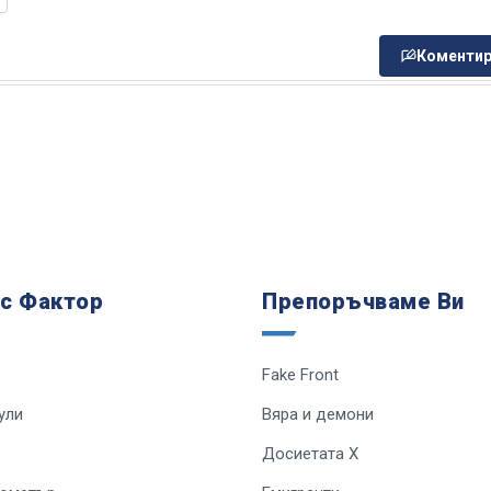
Коментир
 с Фактор
Препоръчваме Ви
Fake Front
ули
Вяра и демони
Досиетата Х