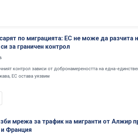
арят по миграцията: ЕС не може да разчита 
си за граничен контрол
6
чният контрол зависи от добронамереността на една-единстве
ава, ЕС остава уязвим
зби мрежа за трафик на мигранти от Алжир п
 и Франция