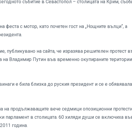
жегодното събитие в Севастопол – столицата на Крим, съо
а феста с мотор, като почетен гост на „Нощните вълци“, а
резидента.
е, публикувано на сайта, че изразява решителен протест в
та на Владимир Путин във временно окупираните територии
инаги е била близка до руския президент и се е обявявала
а на продължаващите вече седмици опозиционни протести
ки парламент в столицата. 60 хиляди души се включиха въ
2011 година.