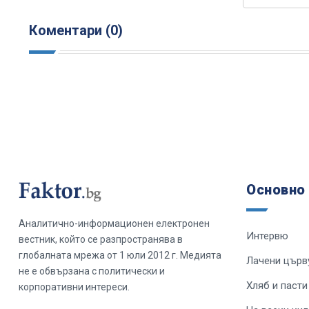
Коментари (0)
Основно
Аналитично-информационен електронен
Интервю
вестник, който се разпространява в
глобалната мрежа от 1 юли 2012 г. Медията
Лачени църв
не е обвързана с политически и
Хляб и пасти
корпоративни интереси.