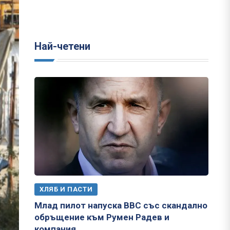
Най-четени
ХЛЯБ И ПАСТИ
Млад пилот напуска ВВС със скандално
обръщение към Румен Радев и
компания