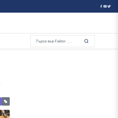
азби мрежа за трафик на мигранти от Алжир през Сардиния и Фран
а