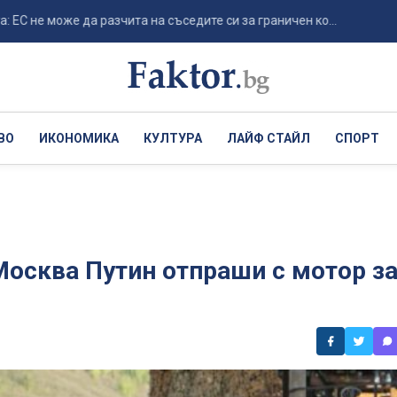
може да разчита на съседите си за граничен ко...
Италия р
ВО
ИКОНОМИКА
КУЛТУРА
ЛАЙФ СТАЙЛ
СПОРТ
Москва Путин отпраши с мотор з