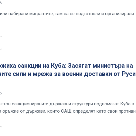
6
или набирани мигрантите, там са се подготвяли и организирали
жиха санкции на Куба: Засягат министъра на
те сили и мрежа за военни доставки от Руси
6
гтон санкционираните държавни структури подпомагат Куба в
а оръжие от държави, които САЩ определят като свои против