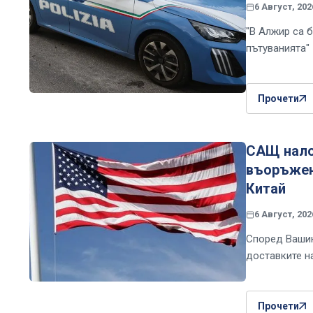
6 Август, 202
"В Алжир са б
пътуванията"
Прочети
САЩ нало
въоръжени
Китай
6 Август, 202
Според Вашин
доставките н
Прочети