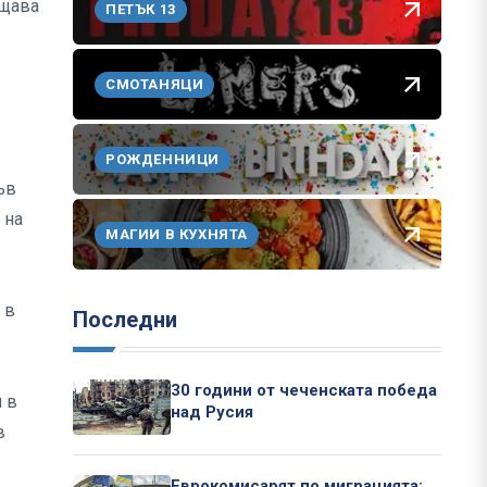
бщава
ПЕТЪК 13
СМОТАНЯЦИ
РОЖДЕННИЦИ
ъв
 на
МАГИИ В КУХНЯТА
 в
Последни
30 години от чеченската победа
 в
над Русия
в
Еврокомисарят по миграцията: