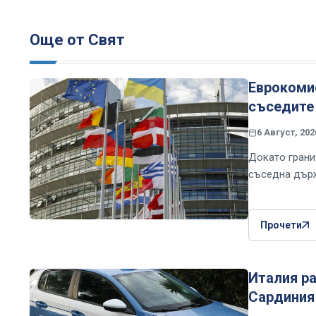
Още от Свят
Еврокомис
съседите 
6 Август, 202
Докато грани
съседна държ
Прочети
Италия ра
Сардиния