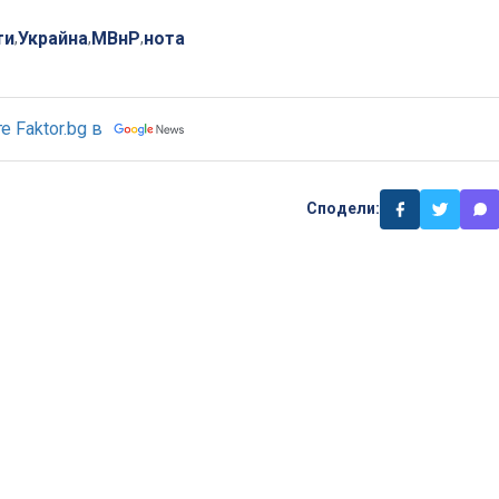
ти
Украйна
МВнР
нота
,
,
,
 Faktor.bg в
Сподели: