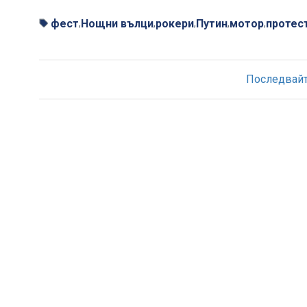
фест
Нощни вълци
рокери
Путин
мотор
протес
,
,
,
,
,
Последвайте