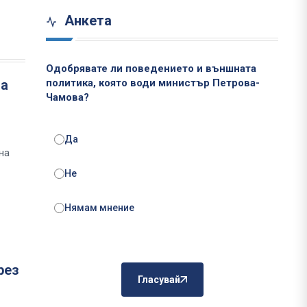
Анкета
Одобрявате ли поведението и външната
на
политика, която води министър Петрова-
Чамова?
Да
на
Не
Нямам мнение
рез
Гласувай