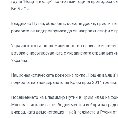
група "Нощни вълци", които тази година проведоха е
Би Би Си.
Владимир Путин, облечен в кожени дрехи, пристигна н
рокерите се надпреварваха да си направят селфи с п
Украинското външно министерство написа в изявлени
връзка с несъгласуваната с украинската страна визи
Украйна.
Националистическата рокерска група „Нощни вълци“ в
подкрепа на анексирането на Крим през 2014 година.
Посещението на Владимир Путин в Крим идва на фон
Москва с искане за свободни местни избори за градс
вчерашната демонстрация – най-голямата в Русия от 