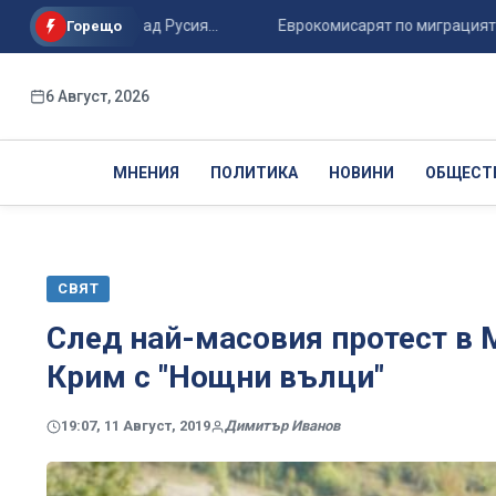
та победа над Русия...
Еврокомисарят по миграцията: ЕС не 
Горещо
6 Август, 2026
МНЕНИЯ
ПОЛИТИКА
НОВИНИ
ОБЩЕСТ
СВЯТ
След най-масовия протест в 
Крим с "Нощни вълци"
19:07, 11 Август, 2019
Димитър Иванов