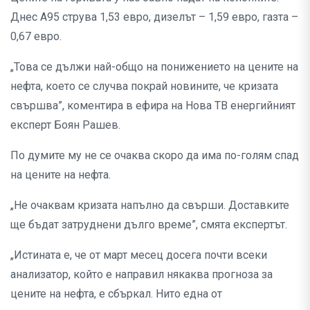
Днес А95 струва 1,53 евро, дизелът – 1,59 евро, газта –
0,67 евро.
„Това се дължи най-общо на понижението на цените на
нефта, което се случва покрай новините, че кризата
свършва”, коментира в ефира на Нова ТВ енергийният
експерт Боян Рашев.
По думите му не се очаква скоро да има по-голям спад
на цените на нефта.
„Не очаквам кризата напълно да свърши. Доставките
ще бъдат затруднени дълго време”, смята експертът.
„Истината е, че от март месец досега почти всеки
анализатор, който е направил някаква прогноза за
цените на нефта, е сбъркал. Нито една от