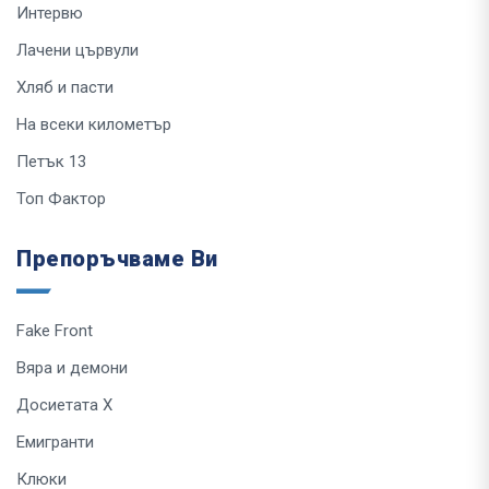
Интервю
Лачени цървули
Хляб и пасти
На всеки километър
Петък 13
Топ Фактор
Препоръчваме Ви
Fake Front
Вяра и демони
Досиетата Х
Емигранти
Клюки