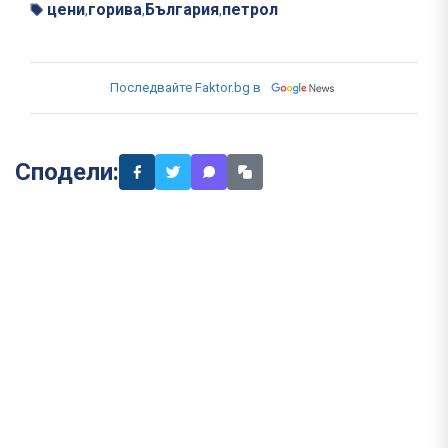
цени
горива
България
петрол
,
,
,
Последвайте Faktor.bg в
Сподели: