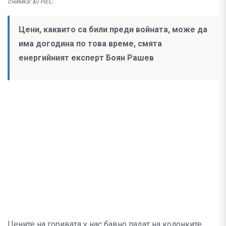
снимка: БГНЕС
Цени, каквито са били преди войната, може да
има догодина по това време, смята
енергийният експерт Боян Рашев
Цените на горивата у нас бавно падат на колонките.