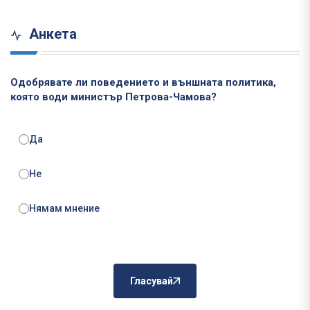
Анкета
Одобрявате ли поведението и външната политика,
която води министър Петрова-Чамова?
Да
Не
Нямам мнение
Гласувай