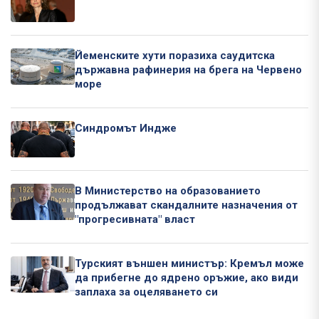
Йеменските хути поразиха саудитска
държавна рафинерия на брега на Червено
море
Синдромът Индже
В Министерство на образованието
продължават скандалните назначения от
"прогресивната" власт
Турският външен министър: Кремъл може
да прибегне до ядрено оръжие, ако види
заплаха за оцеляването си