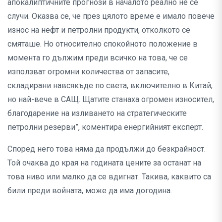
апокалиптичните прогнози в началото реално не се
случи. Оказва се, че през цялото време е имало повече
износ на нефт и петролни продукти, отколкото се
смяташе. Но относително спокойното положение в
момента го дължим преди всичко на това, че се
използват огромни количества от запасите,
складирани навсякъде по света, включително в Китай,
но най-вече в САЩ. Щатите станаха огромен износител,
благодарение на изливането на стратегическите
петролни резерви”, коментира енергийният експерт.
Според него това няма да продължи до безкрайност.
Той очаква до края на годината цените за останат на
това ниво или малко да се вдигнат. Такива, каквито са
били преди войната, може да има догодина.