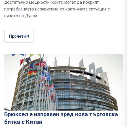
достатъчно мощности, които могат да покрият
потреблението независимо от критичната ситуация с
нивото на Дунав
Прочети
Брюксел е изправен пред нова търговска
битка с Китай