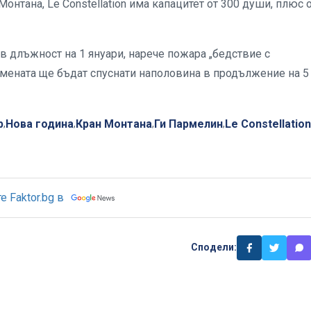
онтана, Le Constellation има капацитет от 300 души, плюс
 длъжност на 1 януари, нарече пожара „бедствие с
амената ще бъдат спуснати наполовина в продължение на 5 
р
Нова година
Кран Монтана
Ги Пармелин
Le Constellation
,
,
,
,
 Faktor.bg в
Сподели: