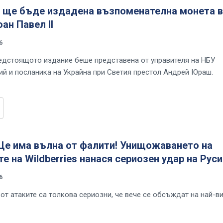
а ще бъде издадена възпоменателна монета в
оан Павел II
6
едстоящото издание беше представена от управителя на НБУ
й и посланика на Украйна при Светия престол Андрей Юраш.
 Ще има вълна от фалити! Унищожаването на
е на Wildberries нанася сериозен удар на Руси
6
от атаките са толкова сериозни, че вече се обсъждат на най-в