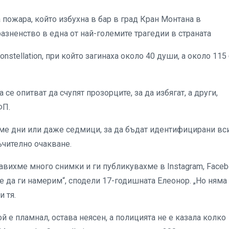
пожара, който избухна в бар в град Кран Монтана в
ненство в една от най-големите трагедии в страната
nstellation, при който загинаха около 40 души, а около 115
 се опитват да счупят прозорците, за да избягат, а други,
ФП.
ме дни или даже седмици, за да бъдат идентифицирани вс
ъчително очакване.
авихме много снимки и ги публикувахме в Instagram, Face
 да ги намерим“, сподели 17-годишната Елеонор. „Но няма
 тя.
той е пламнал, остава неясен, а полицията не е казала колко