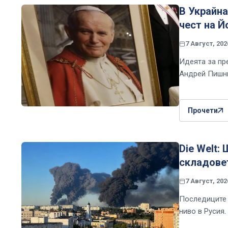
В Украйн
чест на Й
7 Август, 202
Идеята за пр
Андрей Пишни
Прочети
Die Welt:
складовет
7 Август, 202
Последиците 
ниво в Русия.