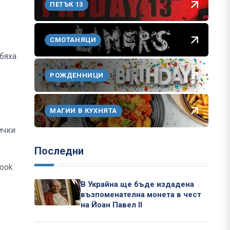
ПЕТЪК 13
СМОТАНЯЦИ
 бяха
РОЖДЕННИЦИ
МАГИИ В КУХНЯТА
ички
Последни
book
В Украйна ще бъде издадена
възпоменателна монета в чест
на Йоан Павел II