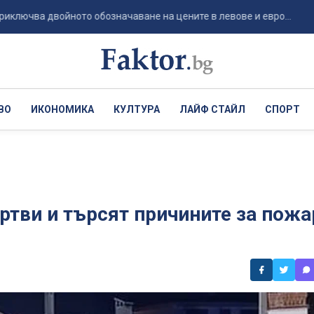
а двойното обозначаване на цените в левове и евро...
Die 
ВО
ИКОНОМИКА
КУЛТУРА
ЛАЙФ СТАЙЛ
СПОРТ
тви и търсят причините за пожа