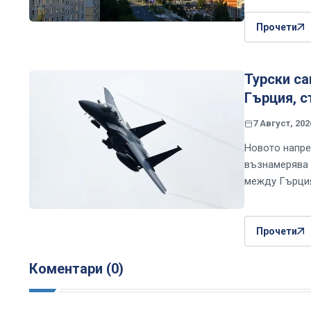
Прочети
Турски са
Гърция, с
7 Август, 202
Новото напре
възнамерява 
между Гърци
Прочети
Коментари (0)