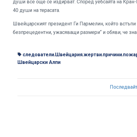
души все още се издирват. Според уебсайта на Кран-М
40 души на терасата.
Швейцарският президент Ги Пармелин, който встъпи в
безпрецедентни, ужасяващи размери“ и обяви, че зн
следователи
Швейцария
жертви
причини
пожа
,
,
,
,
Швейцарски Алпи
Последвайте