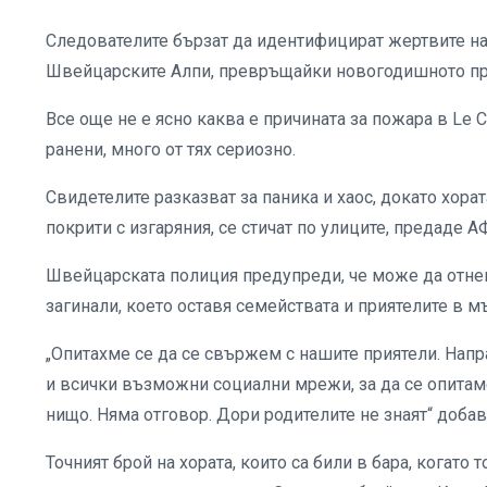
Следователите бързат да идентифицират жертвите на 
Швейцарските Алпи, превръщайки новогодишното праз
Все още не е ясно каква е причината за пожара в Le Co
ранени, много от тях сериозно.
Свидетелите разказват за паника и хаос, докато хората
покрити с изгаряния, се стичат по улиците, предаде А
Швейцарската полиция предупреди, че може да отне
загинали, което оставя семействата и приятелите в м
„Опитахме се да се свържем с нашите приятели. Напр
и всички възможни социални мрежи, за да се опитаме
нищо. Няма отговор. Дори родителите не знаят“ добави
Точният брой на хората, които са били в бара, когато 