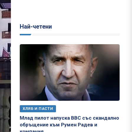
Най-четени
ХЛЯБ И ПАСТИ
Млад пилот напуска ВВС със скандално
обръщение към Румен Радев и
компания