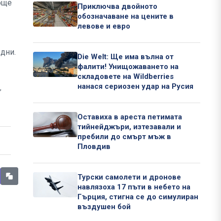
 още
Приключва двойното
обозначаване на цените в
левове и евро
дни.
Die Welt: Ще има вълна от
фалити! Унищожаването на
складовете на Wildberries
нанася сериозен удар на Русия
,
Оставиха в ареста петимата
тийнейджъри, изтезавали и
пребили до смърт мъж в
Пловдив
Турски самолети и дронове
навлязоха 17 пъти в небето на
Гърция, стигна се до симулиран
въздушен бой