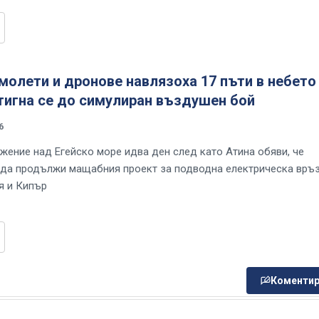
молети и дронове навлязоха 17 пъти в небето
тигна се до симулиран въздушен бой
6
жение над Егейско море идва ден след като Атина обяви, че
да продължи мащабния проект за подводна електрическа връ
я и Кипър
Коментир