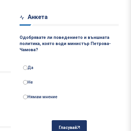
Анкета
Одобрявате ли поведението и външната
политика, която води министър Петрова-
Чамова?
Да
Не
Нямам мнение
Гласувай