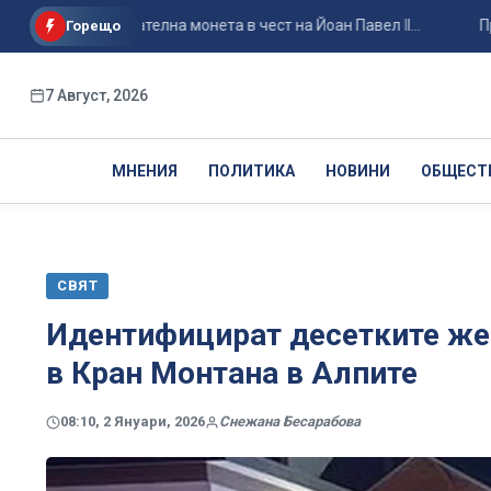
възпоменателна монета в чест на Йоан Павел II...
Приключв
Горещо
7 Август, 2026
МНЕНИЯ
ПОЛИТИКА
НОВИНИ
ОБЩЕСТ
СВЯТ
Идентифицират десетките жер
в Кран Монтана в Алпите
08:10, 2 Януари, 2026
Снежана Бесарабова