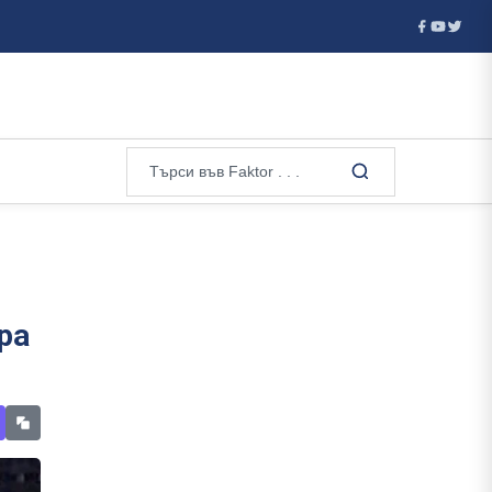
Welt: Ще има вълна от фалити! Унищожаването на складовете на Wildb
ра