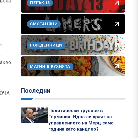
рвена
ПЕТЪК 13
СМОТАНЯЦИ
т
РОЖДЕННИЦИ
.
какво
МАГИИ В КУХНЯТА
Последни
МОЧА
Политически трусове в
Германия: Идва ли краят на
управлението на Мерц само
година като канцлер?