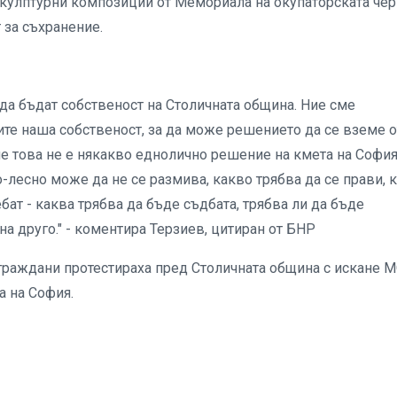
кулптурни композиции от Мемориала на окупаторската че
т за съхранение.
 да бъдат собственост на Столичната община. Ние сме
ите наша собственост, за да може решението да се вземе о
че това не е някакво еднолично решение на кмета на София
о-лесно може да не се размива, какво трябва да се прави, 
бат - каква трябва да бъде съдбата, трябва ли да бъде
на друго." - коментира Терзиев, цитиран от БНР
граждани протестираха пред Столичната община с искане 
а на София.