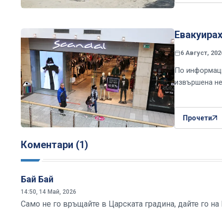
Евакуира
6 Август, 202
По информаци
извършена не
Прочети
Коментари (1)
Бай Бай
14:50, 14 Май, 2026
Само не го връщайте в Царската градина, дайте го на