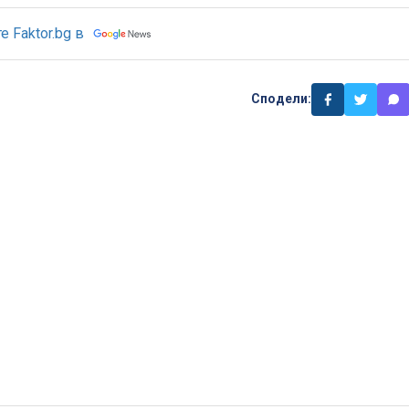
 Faktor.bg в
Сподели: