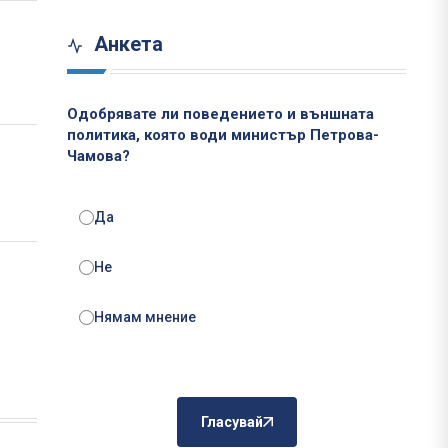
Анкета
Одобрявате ли поведението и външната
политика, която води министър Петрова-
Чамова?
Да
Не
Нямам мнение
Гласувай