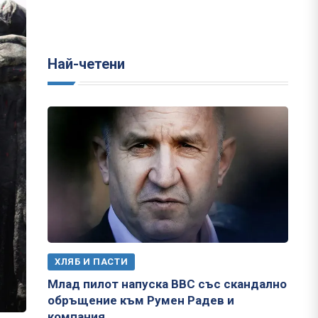
Най-четени
ХЛЯБ И ПАСТИ
Млад пилот напуска ВВС със скандално
обръщение към Румен Радев и
компания