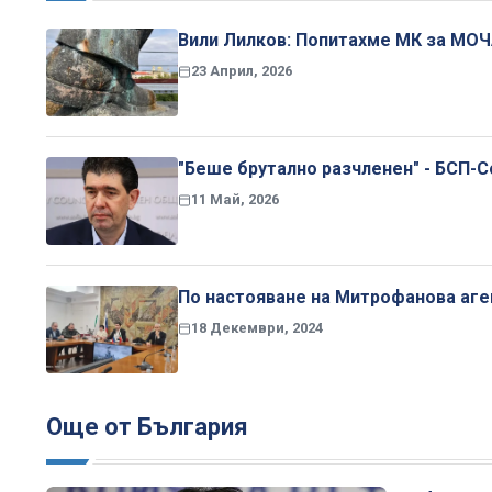
Вили Лилков: Попитахме МК за МОЧА
23 Април, 2026
"Беше брутално разчленен" - БСП-
11 Май, 2026
По настояване на Митрофанова аге
18 Декември, 2024
Още от България