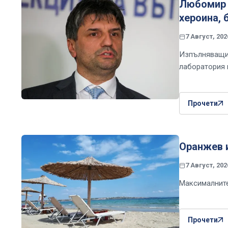
Любомир 
хероина, 
7 Август, 202
Изпълняващия
лаборатория 
Прочети
Оранжев и
7 Август, 202
Максималните
Прочети