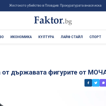
Жестокото убийство в Пловдив: Прокуратурата внася искане „задър
ВО
ИКОНОМИКА
КУЛТУРА
ЛАЙФ СТАЙЛ
СПОРТ
а от държавата фигурите от МОЧ