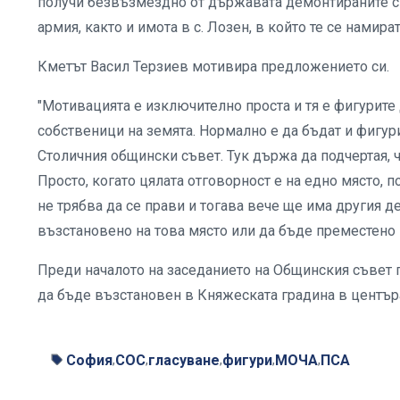
получи безвъзмездно от държавата демонтираните с
армия, както и имота в с. Лозен, в който те се намира
Кметът Васил Терзиев мотивира предложението си.
"Мотивацията е изключително проста и тя е фигурите
собственици на земята. Нормално е да бъдат и фигур
Столичния общински съвет. Тук държа да подчертая, 
Просто, когато цялата отговорност е на едно място, п
не трябва да се прави и тогава вече ще има другия де
възстановено на това място или да бъде преместено 
Преди началото на заседанието на Общинския съвет 
да бъде възстановен в Княжеската градина в център
София
СОС
гласуване
фигури
МОЧА
ПСА
,
,
,
,
,