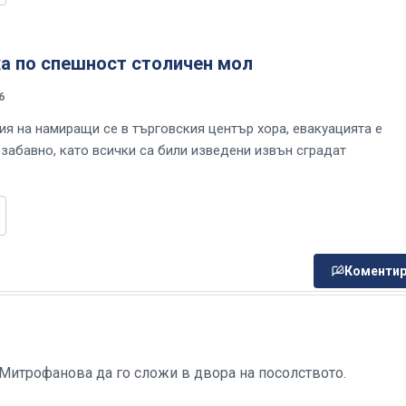
ха по спешност столичен мол
6
я на намиращи се в търговския център хора, евакуацията е
забавно, като всички са били изведени извън сградат
Коментир
 Митрофанова да го сложи в двора на посолството.