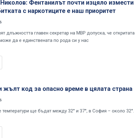
Николов: Фентанилът почти изцяло измести
битката с наркотиците е наш приоритет
6
т длъжността главен секретар на МВР допуска, че откритата
може да е единствената по рода си у нас
 жълт код за опасно време в цялата страна
6
 температури ще бъдат между 32° и 37°, в София – около 32°.