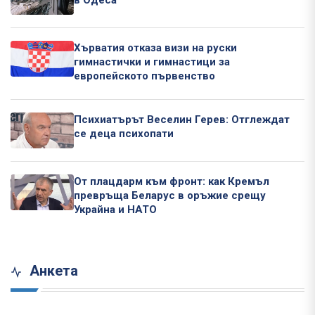
в Одеса
Хърватия отказа визи на руски
гимнастички и гимнастици за
европейското първенство
Психиатърът Веселин Герев: Отглеждат
се деца психопати
От плацдарм към фронт: как Кремъл
превръща Беларус в оръжие срещу
Украйна и НАТО
Анкета