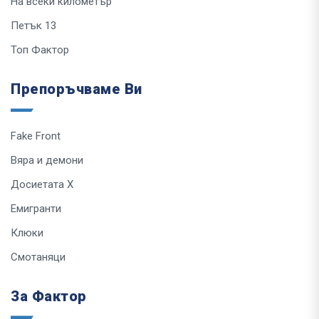
На всеки километър
Петък 13
Топ Фактор
Препоръчваме Ви
Fake Front
Вяра и демони
Досиетата Х
Емигранти
Клюки
Смотаняци
За Фактор