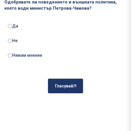
Одобрявате ли поведението и външната политика,
която води министър Петрова-Чамова?
Да
Не
Нямам мнение
Гласувай