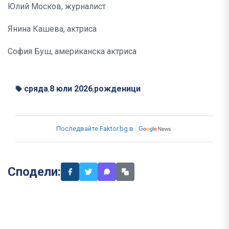
Юлий Москов, журналист
Янина Кашева, актриса
София Буш, американска актриса
сряда
8 юли 2026
рожденици
,
,
Последвайте Faktor.bg в
Сподели: