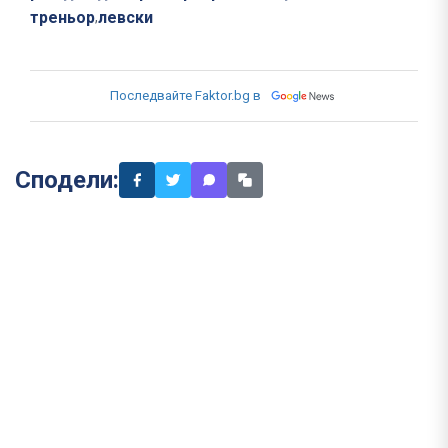
треньор
левски
,
Последвайте Faktor.bg в
Сподели: