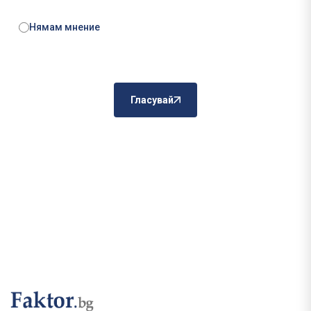
Нямам мнение
Гласувай