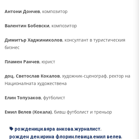
Антони Дончев
, композитор
Валентин Бобевски
, композитор
Димитър Хаджиниколов
, консултант в туристическия
бизнес
Пламен Ранчев
, юрист
доц. Светослав Кокалов
, художник-сценограф, ректор на
Националната художествена
Елин Топузаков
, футболист
Емил Велев (Кокала)
, бивш футболист и треньор
рожденици
вяра анкова
журналист
,
,
,
рожден ден
ирина флорин
певица
емил велев
,
,
,
,