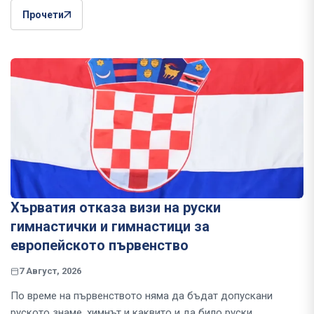
Прочети
Хърватия отказа визи на руски
гимнастички и гимнастици за
европейското първенство
7 Август, 2026
По време на първенството няма да бъдат допускани
руското знаме, химнът и каквито и да било руски