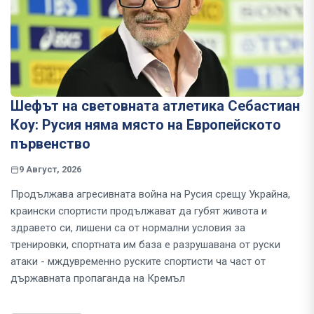
Шефът на световната атлетика Себастиан
Коу: Русия няма място на Европейското
първенство
9 Август, 2026
Продължава агресивната война на Русия срещу Украйна,
краински спортисти продължават да губят живота и
здравето си, лишени са от нормални условия за
тренировки, спортната им база е разрушавана от руски
атаки - мждувременно руските спортисти ча част от
държавната пропаганда на Кремъл