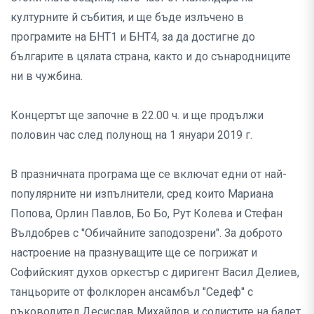
културните й събития, и ще бъде излъчено в
програмите на БНТ1 и БНТ4, за да достигне до
българите в цялата страна, както и до сънародниците
ни в чужбина.
Концертът ще започне в 22.00 ч. и ще продължи
половин час след полунощ на 1 януари 2019 г.
В празничната програма ще се включат едни от най-
популярните ни изпълнители, сред които Мариана
Попова, Орлин Павлов, Бо Бо, Рут Колева и Стефан
Вълдобрев с "Обичайните заподозрени". За доброто
настроение на празнуващите ще се погрижат и
Софийският духов оркестър с диригент Васил Делиев,
танцьорите от фолклорен ансамбъл "Седеф" с
ръководител Десислав Михайлов и солистите на балет