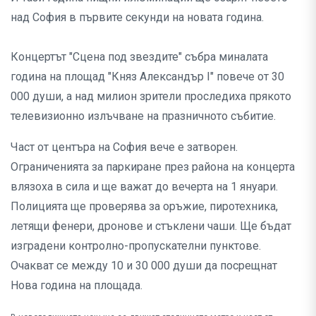
над София в първите секунди на новата година.
Концертът "Сцена под звездите" събра миналата
година на площад "Княз Александър I" повече от 30
000 души, а над милион зрители проследиха прякото
телевизионно излъчване на празничното събитие.
Част от центъра на София вече е затворен.
Ограниченията за паркиране през района на концерта
влязоха в сила и ще важат до вечерта на 1 януари.
Полицията ще проверява за оръжие, пиротехника,
летящи фенери, дронове и стъклени чаши. Ще бъдат
изградени контролно-пропускателни пунктове.
Очакват се между 10 и 30 000 души да посрещнат
Нова година на площада.