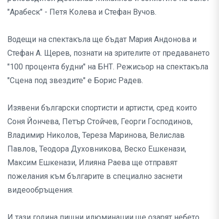
"Арабеск" - Петя Колева и Стефан Вучов.
Водещи на спектакъла ще бъдат Мария Андонова и
Стефан А. Щерев, познати на зрителите от предаването
"100 процента будни" на БНТ. Режисьор на спектакъла
"Сцена под звездите" е Борис Радев.
Изявени български спортисти и артисти, сред които
Соня Йончева, Петър Стойчев, Георги Господинов,
Владимир Николов, Тереза Маринова, Велислав
Павлов, Теодора Духовникова, Веско Ешкенази,
Максим Ешкенази, Илияна Раева ще отправят
пожелания към българите в специално заснети
видеообръщения.
И тази година пищни илюминации ще озарят небето