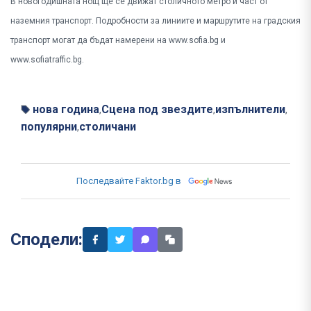
В новогодишната нощ ще се движат столичното метро и част от
наземния транспорт. Подробности за линиите и маршрутите на градския
транспорт могат да бъдат намерени на www.sofia.bg и
www.sofiatraffic.bg.
нова година
Сцена под звездите
изпълнители
,
,
,
популярни
столичани
,
Последвайте Faktor.bg в
Сподели: