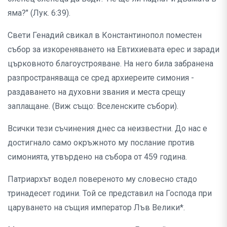
яма?" (Лук. 6:39).
Свети Генадий свикал в Константинопол поместен
събор за изкореняването на Евтихиевата ерес и заради
църковното благоустрояване. На него била забранена
разпространяваща се сред архиереите симония -
раздаването на духовни звания и места срещу
заплащане. (Виж също: Вселенските събори).
Всички тези съчинения днес са неизвестни. До нас е
достигнало само окръжното му послание против
симонията, утвърдено на събора от 459 година.
Патриархът водел повереното му словесно стадо
тринадесет години. Той се представил на Господа при
царуването на същия император Лъв Велики*.