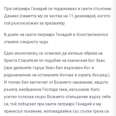
При патриарх Генадий се подвизавал и свети стълпник
Даниил (паметта му се чества на 11 декември), когото
той ръкоположил за презвитер.
В дните на свети патриарх Генадий в Константинопол
станало следното чудо.
Един иконописец се осмелил да изпише образа на
Христа Спасителя по подобие на езическия бог Зевс
(при древните гърци Зевс бил върховен бог и
родоначалник на останалите богове и хората, бел.ред.).
И тозчас бил застигнат от Божието наказание, защото
ръката, изобразила Господа така, изсъхнала. Като
усетил толкова скоро Божието отмъщение върху себе
си, той побързал при свети патриарх Генадий и му
принесъл покаяние, изповядвайки със сълзи греха си.