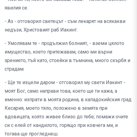
явилия се.
- Аз - отговорил светецът - съм лекарят на всякакви
недъзи, Христовият раб Иакинт.
- Умолявам те - продължил болният, - вземи цялото
имущество, което притежавам, само ми върни
зрението, тъй като, стоейки в тъмнина, много скърбя и
страдам.
- Ще те изцели даром - отговорил му свети Иакинт -
моят Бог, само направи това, което ще ти кажа, а
именно: изпрати в моята родина, в кападокийския град
Кесария, моето тяло, положено в земята при
вдовицата, която живее близо до тебе; помажи очите
си с елей от кандилото, горящо при ковчега ми, и
тогава ще прогледнеш.