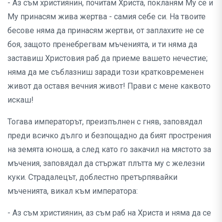
- Аз съм християнин, почитам Христа, покланям Му се и
Му принасям жива жертва - самия себе си. На твоите
бесове няма да принасям жертви, от заплахите не се
боя, защото пренебрегвам мъченията, и ти няма да
заставиш Христовия раб да приеме вашето нечестие;
няма да ме съблазниш заради този кратковременен
живот да оставя вечния живот! Прави с мене каквото
искаш!
Тогава императорът, преизпълнен с гняв, заповядал
преди всичко дълго и безпощадно да бият прострения
на земята юноша, а след като го закачил на мястото за
мъчения, заповядал да стържат плътта му с железни
куки. Страдалецът, доблестно претърпявайки
мъченията, викал към императора:
- Аз съм християнин, аз съм раб на Христа и няма да се