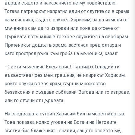
върши същото и наказанието не му подействало.
Тогава патриархът изпратил един от слугите си в храма
на мъченика, където служел Харисим, за да измоли от
мъченика сам да го изправи или поне да отсече от
Църквата потъналия в грехове служител на своя храм.
Пратеникът дошъл в храма, застанал пред олтара и
като прострял ръка към гроба на мъченика, казал:
- Свети мъчениче Елевтерие! Патриарх Генадий ти
възвестява чрез мен, грешния, че клирикът Харисим,
който служи в твоя храм, върши множество
беззакония и създава съблазни. Затова или го изправи,
или го отсечи от църквата.
На следващата сутрин Харисим бил намерен мъртъв.
Това показва колко угоден на Бога и на Неговите
светии бил блаженият Генадий, защото словото му,