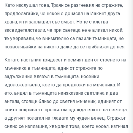
Като изслушал това, Траян се разгневил на стражите,
предполагайки, че някой е донасял на Иакинт друга
храна, и ги заплашил със смърт. Но те с клетва
засвидетелствали, че при светеца не е влизал никой;
те уверявали, че внимателно са пазили тъмницата, не
позволявайки на никого даже да се приближи до нея.
Когато настъпил тридесет и осмият ден от стоенето на
мъченика в тъмницата, един от стражите по
задължение влязъл в тъмницата, носейки
идоложертвено, което да предложи на мъченика. И
ето, видял в тъмницата неизказана светлина и два
ангела, стоящи близо до светия мъченик, единият от
които покривал с пресветла одежда тялото на светеца,
а другият полагал на главата му чуден венец. Стражът
силно се изплашил, хвърлил това, което носел, изтичал