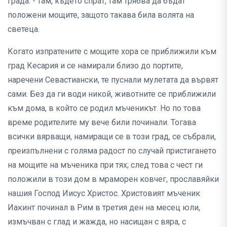
града: - там, където спрат, там трябва да бъдат
положени мощите, защото такава била волята на
светеца.
Когато изпратените с мощите хора се приближили към
град Кесария и се намирали близо до портите,
наречени Севастиански, те пуснали мулетата да вървят
сами. Без да ги води никой, животните се приближили
към дома, в който се родил мъченикът. Но по това
време родителите му вече били починали. Тогава
всички вярващи, намиращи се в този град, се събрали,
преизпълнени с голяма радост по случай пристигането
на мощите на мъченика при тях; след това с чест ги
положили в този дом в мраморен ковчег, прославяйки
нашия Господ Иисус Христос. Христовият мъченик
Иакинт починал в Рим в третия ден на месец юли,
измъчван с глад и жажда, но насищан с вяра, с