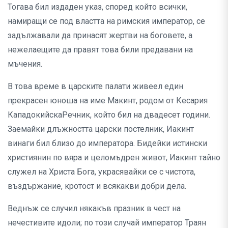
Тогава бил издаден указ, според който всички,
намиращи се под властта на римския император, се
задължавали да принасят жертви на боговете, а
нежелаещите да правят това били предавани на
мъчения.
В това време в царските палати живеел един
прекрасен юноша на име Макинт, родом от Кесария
КападокийскаРечник, който бил на двадесет години.
Заемайки длъжността царски постелник, Иакинт
винаги бил близо до императора. Бидейки истински
християнин по вяра и целомъдрен живот, Иакинт тайно
служел на Христа Бога, украсявайки се с чистота,
въздържание, кротост и всякакви добри дела.
Веднъж се случил някакъв празник в чест на
нечестивите идоли; по този случай император Траян