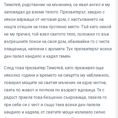
Тимотей, родственик на мъченика, се явил ангел и му
заповядал да вземе тялото. Презвитерът, заедно с
някои вярващи от неговия дом, с настъпването на
нощта отишли на това пустинно място. Тъй като никой
не му пречел, той взел светото тяло, положил го във
вътрешните покои на своя дом, обвивайки го с чиста
плащеница, напоена с аромати. Тук презвитерът всеки
ден палел кандило и кадял тамян.
След това презвитер Тимотей, като преживял още
няколко години и времето на смъртта му наближило,
поверил мощите на светия мъченик на една честна,
свята по живот и почтена по възраст вдовица. Тя с
радост приела това безценно съкровище, пазела го
при себе си с чест и също така всеки ден палела
кандило и кадяла; от светите мощи излизало силно