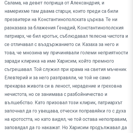
Салама, на девет поприща от Александрия, и
намерихме там двама старци, които преди са били
презвитери на Константинополската църква. Те ни
разказаха за блажения Генадий, Константинополския
патриарх, че бил кротък, съблюдавал телесна чистота и
се отличавал с въздържанието си. Казаха за него и
това, че мнозина му причинявали големи неприятности
заради клирика на име Харисим, който премного
съгрешавал. Той служил при храма на светия мъченик
Елевтерий и за него разправяли, че той не само
прекарва живота си в леност, нерадение и греховна
нечистота, но се занимава с разбойничество и
вълшебство. Като призовал този клирик, патриархът
започнал да го увещава, отчески поправяйки го с духа
на кротостта, но като видял, че той остава непоправим,
заповядал да го накажат. Но Харисим продължавал да