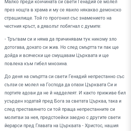
Малко преди кончината си свети Генадий се молел
през нощта в храма и му се явило някакво демонско
страшилище. Той го прогонил със знамението на
честния кръст, а дяволът побягнал с думите:
- Тръгвам си и няма да причинявам тук никому зло
дотогава, докато си жив. Но след смъртта ти пак ще
дойда и всячески ще смущавам Църквата и ще
повлека към гибел мнозина.
До деня на смъртта си свети Генадий непрестанно със
сълзи се молел на Господа да опази Църквата Си и
портите адови да не й надделеят. И както приживе бил
усърден ходатай пред Бога за светата Църква, така и
след преставянето си той праща непрестанните си
молитви за нея, предстоейки заедно с другите свети
йерарси пред Главата на Църквата - Христос, нашия