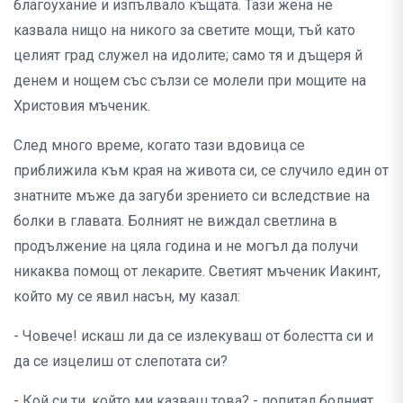
благоухание и изпълвало къщата. Тази жена не
казвала нищо на никого за светите мощи, тъй като
целият град служел на идолите; само тя и дъщеря й
денем и нощем със сълзи се молели при мощите на
Христовия мъченик.
След много време, когато тази вдовица се
приближила към края на живота си, се случило един от
знатните мъже да загуби зрението си вследствие на
болки в главата. Болният не виждал светлина в
продължение на цяла година и не могъл да получи
никаква помощ от лекарите. Светият мъченик Иакинт,
който му се явил насън, му казал:
- Човече! искаш ли да се излекуваш от болестта си и
да се изцелиш от слепотата си?
- Кой си ти, който ми казваш това? - попитал болният