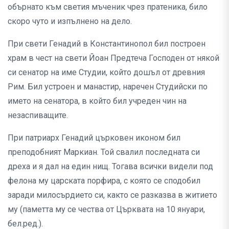
обърнато към светия мъченик чрез пратеника, било
скоро чуто и изпълнено на дело.
При свети Генадий в Константинопол бил построен
храм в чест на свети Йоан Предтеча Господен от някой
си сенатор на име Студии, който дошъл от древния
Рим. Бил устроен и манастир, наречен Студийски по
името на сенатора, в който бил учреден чин на
незаспиващите.
При патриарх Генадий църковен иконом бил
преподобният Маркиан. Той свалил последната си
дреха и я дал на един нищ. Тогава всички видели под
фелона му царската порфира, с която се сподобил
заради милосърдието си, както се разказва в житието
му (паметта му се чества от Църквата на 10 януари,
бел.ред.).