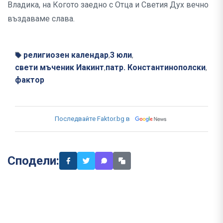
Владика, на Когото заедно с Отца и Светия Дух вечно
въздаваме слава.
религиозен календар
3 юли
,
,
свети мъченик Иакинт
патр. Константинополски
,
,
фактор
Последвайте Faktor.bg в
Сподели: