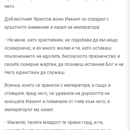
него.
Доблестният Христов воин Иакинт се оградил с
кръстното знамение и казал на императора:
- На мене, като християнин, не подобава да ям нещо
осквернено; и аз много желая и ти, като оставиш
поклонението на идолите, бесовското празненство и
своите скверни жертви, да познаеш истинния Бог и на
Него единствен да служиш.
Всички, които се хранели с императора, а също и
стоящите пред него, се удивили на дързостта на
юношата Иакинт и пламнали от гняв към него, а
императорът му казал:
- Иакинте, твоята младост те прави горд, и ти,