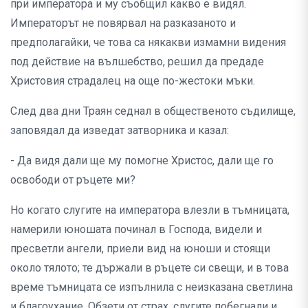
при императора и му съобщил какво е видял.
Императорът не повярвал на разказаното и
предполагайки, че това са някакви измамни видения
под действие на вълшебство, решил да предаде
Христовия страдалец на още по-жестоки мъки.
След два дни Траян седнал в общественото съдилище,
заповядал да изведат затворника и казал:
- Да видя дали ще му помогне Христос, дали ще го
освободи от ръцете ми?
Но когато слугите на императора влезли в тъмницата,
намерили юношата починал в Господа, видели и
пресветли ангели, приели вид на юноши и стоящи
около тялото; те държали в ръцете си свещи, и в това
време тъмницата се изпълнила с неизказана светлина
и благоухание. Обзети от страх, слугите побегнали и