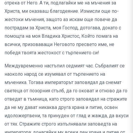
отрека от Него. А ти, подлагайки ме на мъчения за
Христа, ми оказваш благодеяние. Измисли още по-
жестоки мъчения, защото аз искам още повече да
пострадам за Христа, моя Господ, дотогава, докато с
помощта на моя Владика Христос, Който помага на
всички, призоваващи Неговото пресвето име, не
победя твоята жестокост с търпението си!
Междувременно настъпил седмият час. Събралият се
наоколо народ се изумявал от търпението на
мъченика. Тогава императорът заповядал да снемат
светеца от позорния стълб, да го оковат и отново да го
отведат в тъмница, като строго заповядал на стражите
да не му дават никаква друга храна и питие, освен
идоложертвени, та принуден от глад и жажда, да вкуси
от тях. Стражите строго изпълнявали заповедта на
императора: донасяйки му всеки ден храна и питие от