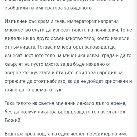
съобщили на императора за видяното.
Изпълнен със срам и гняв, императорът изпратил
множество слуги да изнесат тялото на починалия. Те не
видели нищо друго освен мъртво тяло, което изнесли
от тъмницата. Тогава императорът заповядал да
изнесат честното тяло на мъченика извън града и да го
хвърлят на пусто място, за да бъде изядено от
зверовете, кучетата и птиците; при това наредил на
стражите да стоят наблизо, за да не дойдат християни и
тайно да го вземат оттук.
Така тялото на светия мъченик лежало дълго време,
без да получи никаква вреда, защото го пазел ангел
Божий.
Веднъж през нощта на един честен презвитер на име