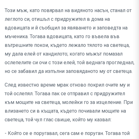
Този мъж, като повярвал на видяното насън, станал от
леглото си, отишъл с придружител в дома на
вдовицата и й съобщил за явяването и заповедта на
мъченика. Тогава вдовицата, като го въвела във
вътрешните покои, където лежало тялото на светеца,
му дала елей от кандилото; когато мъжът помазал
ослепелите си очи с този елей, той веднага прогледнал,
но се забавил да изпълни заповяданото му от светеца.
След известно време мрак отново покрил очите му и
той ослепял. Тогава пак се отправил с придружител
към мощите на светеца, молейки го за изцеление. При
влизането си в къщата, където почивали мощите на
светеца, той чул глас свише, който му казвал:
- Който се е поругавал, сега сам е поруган. Тогава той