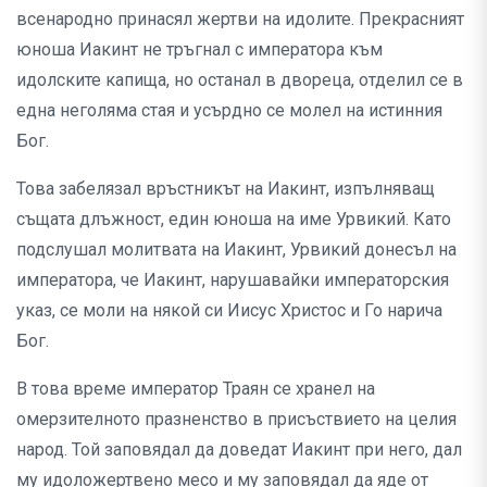
всенародно принасял жертви на идолите. Прекрасният
юноша Иакинт не тръгнал с императора към
идолските капища, но останал в двореца, отделил се в
една неголяма стая и усърдно се молел на истинния
Бог.
Това забелязал връстникът на Иакинт, изпълняващ
същата длъжност, един юноша на име Урвикий. Като
подслушал молитвата на Иакинт, Урвикий донесъл на
императора, че Иакинт, нарушавайки императорския
указ, се моли на някой си Иисус Христос и Го нарича
Бог.
В това време император Траян се хранел на
омерзителното празненство в присъствието на целия
народ. Той заповядал да доведат Иакинт при него, дал
му идоложертвено месо и му заповядал да яде от