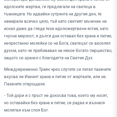
идолските жертви, ги предлагали на светеца в
тъмницата. Но идвайки сутринта на другия ден, те
намирали всичко цяло, тъй като светият мъченик не
искал даже да гледа тези идоложертвени ястия, като
гнусна мерзост, и дълги дни оставал без храна и питие,
непрестанно молейки се на Бога; светецът се веселял
духом, като че пребивавал на някое богато пиршество,
защото се хранел с благодатта на Светия Дух.
Междувременно Траян чрез слугите си питал пазачите:
вкусва ли Иакинт храна и питие от жертвите, или не.
Пазачите отвръщали:
- Той дори и с пръст не докосва това, което му носят,
но оставайки без храна и питие, се радва и възнася
молитви към споя Бог.