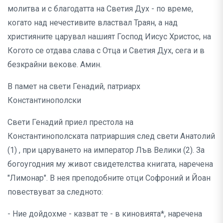
молитва и с благодатта на Светия Дух - по време,
когато над нечестивите властвал Траян, а над
християните царувал нашият Господ Иисус Христос, на
Когото се отдава слава с Отца и Светия Дух, сега и в
безкрайни векове. Амин.
В памет на свети Генадий, патриарх
Константинополски
Свети Генадий приел престола на
Константинополската патриаршия след свети Анатолий
(1) , при царуването на император Лъв Велики (2). За
богоугодния му живот свидетелства книгата, наречена
"Лимонар". В нея преподобните отци Софроний и Йоан
повествуват за следното:
- Ние дойдохме - казват те - в киновията*, наречена