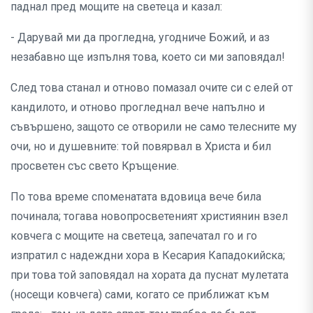
паднал пред мощите на светеца и казал:
- Дарувай ми да прогледна, угодниче Божий, и аз
незабавно ще изпълня това, което си ми заповядал!
След това станал и отново помазал очите си с елей от
кандилото, и отново прогледнал вече напълно и
съвършено, защото се отворили не само телесните му
очи, но и душевните: той повярвал в Христа и бил
просветен със свето Кръщение.
По това време споменатата вдовица вече била
починала; тогава новопросветеният християнин взел
ковчега с мощите на светеца, запечатал го и го
изпратил с надеждни хора в Кесария Кападокийска;
при това той заповядал на хората да пуснат мулетата
(носещи ковчега) сами, когато се приближат към