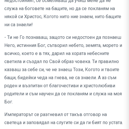
недостойният, се осмеляваш да учиш мене да не
служа на боговете на бащите, но да се покланям на
някой си Христос, Когото нито ние знаем, нито бащите
ни са знаели!
- Ти не Го познаваш, защото си недостоен да познаеш
Него, истинния Бог, сътворил небето, земята, морето и
всичко, което е в тях, дарил на хората небесните
светила и създал по Свой образ човека. Ти правилно
казваш за себе си, че не знаеш Този, Когото и твоите
бащи, бидейки чеда на гнева, не са знаели. А аз съм
роден и възпитан от благочестиви и христолюбиви
родители и съм научен да се покланям и служа на моя
Бог.
Императорът се разгневил от такъв отговор на
светеца и заповядал на слугите си да ги бият по устата.