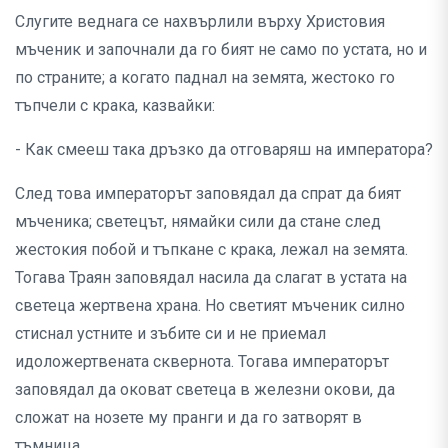
Слугите веднага се нахвърлили върху Христовия
мъченик и започнали да го бият не само по устата, но и
по страните; а когато паднал на земята, жестоко го
тъпчели с крака, казвайки:
- Как смееш така дръзко да отговаряш на императора?
След това императорът заповядал да спрат да бият
мъченика; светецът, нямайки сили да стане след
жестокия побой и тъпкане с крака, лежал на земята.
Тогава Траян заповядал насила да слагат в устата на
светеца жертвена храна. Но светият мъченик силно
стиснал устните и зъбите си и не приемал
идоложертвената сквернота. Тогава императорът
заповядал да оковат светеца в железни окови, да
сложат на нозете му пранги и да го затворят в
тъмница.