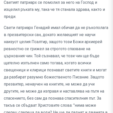
Светият патриарх се помолил за него на Господ и
изцелил ръката му, така че тя станала здрава, както и
преди.
Свети патриарх Генадий имал обичая да не ръкополага
в презвитерски сан, докато желаещият не научи
наизуст целия Псалтир, защото този Божи архиерей
ревностно се грижел за строгото спазване на
църковния чин. Той съзнавал, че този чин ще бъде
щателно изпълнен само тогава, когато всички
свещеници и клирици познават светите книги и могат
да разбират разумно божественото Писание. Защото
презвитер, ненаучен на книгите, не може да учи
другите, не може да изправя и наставлява на пътя на
спасението, без сам да познава спасителния път. За
такъв се сбъдват Христовите слова: "нима може
слепец слепеца да води? Не ще ли паднат и двамата в