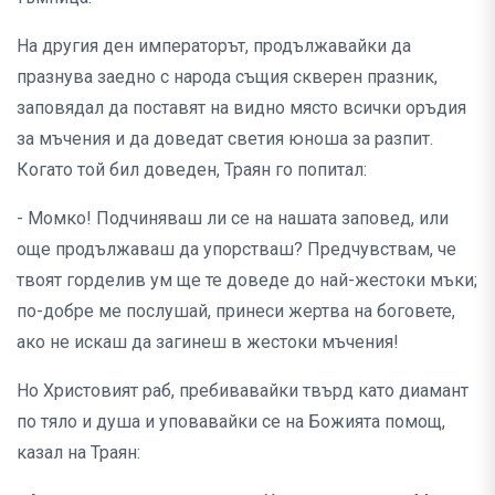
На другия ден императорът, продължавайки да
празнува заедно с народа същия скверен празник,
заповядал да поставят на видно място всички оръдия
за мъчения и да доведат светия юноша за разпит.
Когато той бил доведен, Траян го попитал:
- Момко! Подчиняваш ли се на нашата заповед, или
още продължаваш да упорстваш? Предчувствам, че
твоят горделив ум ще те доведе до най-жестоки мъки;
по-добре ме послушай, принеси жертва на боговете,
ако не искаш да загинеш в жестоки мъчения!
Но Христовият раб, пребивавайки твърд като диамант
по тяло и душа и уповавайки се на Божията помощ,
казал на Траян: