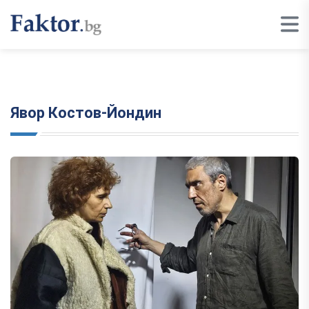
Явор Костов-Йондин