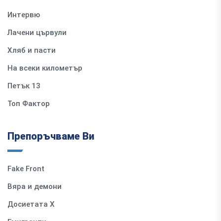
Интервю
Лачени цървули
Хляб и пасти
На всеки километър
Петък 13
Топ Фактор
Препоръчваме Ви
Fake Front
Вяра и демони
Досиетата Х