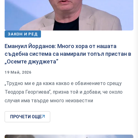
ЗАКОН И РЕД
Емануил Йорданов: Много хора от нашата
съдебна система са намирали топъл пристан в
„Осемте джуджета“
19 Май, 2026
„Трудно ми е да кажа какво е обвинението срещу
Теодора Георгиева“, призна той и добави, че около
случая има твърде много неизвестни
ПРОЧЕТИ ОЩЕ