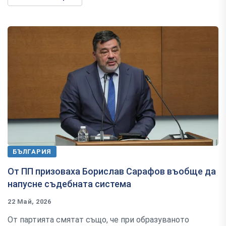
БЪЛГАРИЯ
От ПП призоваха Борислав Сарафов въобще да
напусне съдебната система
22 Май, 2026
От партията смятат също, че при образуваното