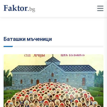
Баташки мъченици