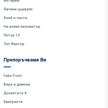
Интервю
Лачени цървули
Хляб и пасти
На всеки километър
Петък 13
Топ Фактор
Препоръчваме Ви
Fake Front
Вяра и демони
Досиетата Х
Емигранти