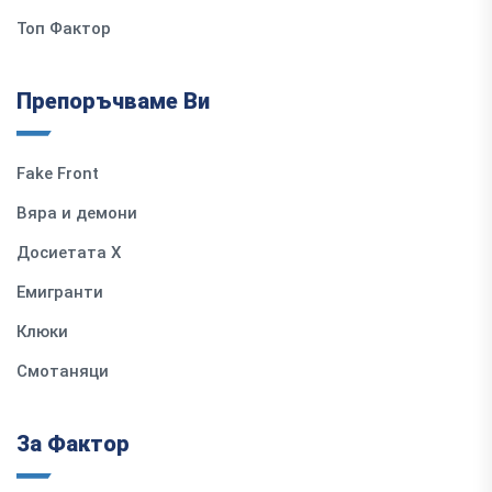
Топ Фактор
Препоръчваме Ви
Fake Front
Вяра и демони
Досиетата Х
Емигранти
Клюки
Смотаняци
За Фактор