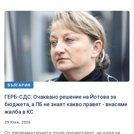
БЪЛГАРИЯ
ГЕРБ-СДС: Очаквано решение на Йотова за
бюджета, а ПБ не знаят какво правят - внасяме
жалба в КС
29 Юли, 2026
От парламентарната група подчертават, че едва ли