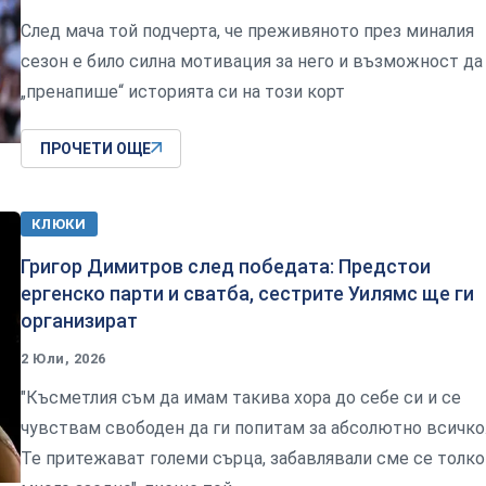
След мача той подчерта, че преживяното през миналия
сезон е било силна мотивация за него и възможност да
„пренапише“ историята си на този корт
ПРОЧЕТИ ОЩЕ
КЛЮКИ
Григор Димитров след победата: Предстои
ергенско парти и сватба, сестрите Уилямс ще ги
организират
2 Юли, 2026
"Късметлия съм да имам такива хора до себе си и се
чувствам свободен да ги попитам за абсолютно всичко
Те притежават големи сърца, забавлявали сме се толк