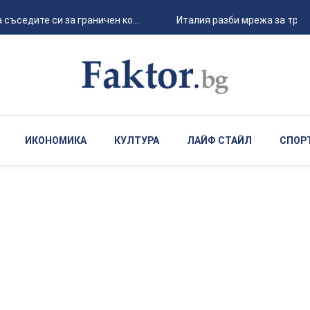
седите си за граничен ко...
Италия разби мрежа за трафик
ИКОНОМИКА
КУЛТУРА
ЛАЙФ СТАЙЛ
СПОР