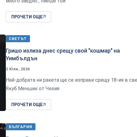
много заедно", пиеше той
ПРОЧЕТИ ОЩЕ
СВЕТЪТ
Гришо излиза днес срещу свой "кошмар" на
Уимбълдън
2 Юли, 2026
Най-добрата ни ракета ще се изправи срещу 18-ия в св
Якуб Меншик от Чехия
ПРОЧЕТИ ОЩЕ
БЪЛГАРИЯ