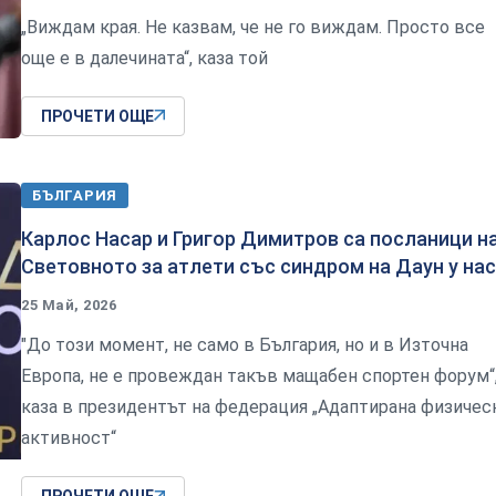
„Виждам края. Не казвам, че не го виждам. Просто все
още е в далечината“, каза той
ПРОЧЕТИ ОЩЕ
БЪЛГАРИЯ
Карлос Насар и Григор Димитров са посланици н
Световното за атлети със синдром на Даун у нас
25 Май, 2026
"До този момент, не само в България, но и в Източна
Европа, не е провеждан такъв мащабен спортен форум“
каза в президентът на федерация „Адаптирана физичес
активност“