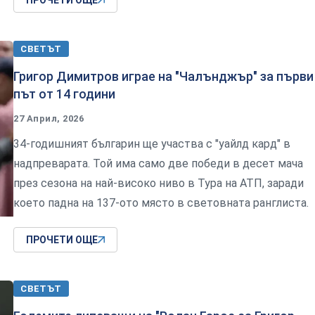
ПРОЧЕТИ ОЩЕ
СВЕТЪТ
Григор Димитров играе на "Чалънджър" за първи
път от 14 години
27 Април, 2026
34-годишният българин ще участва с "уайлд кард" в
надпреварата. Той има само две победи в десет мача
през сезона на най-високо ниво в Тура на АТП, заради
което падна на 137-ото място в световната ранглиста.
ПРОЧЕТИ ОЩЕ
СВЕТЪТ