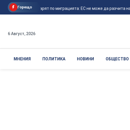
Горещо
Еврокомисарят по миграцията: ЕС не може да разчита на съ
6 Август, 2026
МНЕНИЯ
ПОЛИТИКА
НОВИНИ
ОБЩЕСТВО