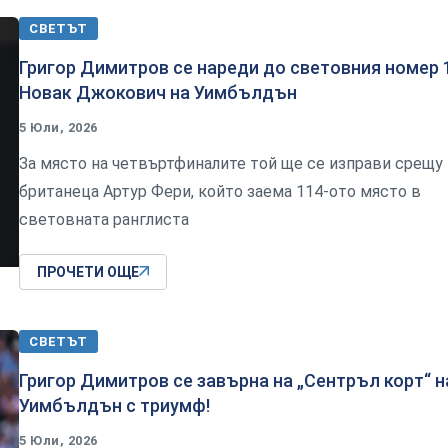
СВЕТЪТ
Григор Димитров се нареди до световния номер 
Новак Джокович на Уимбълдън
5 Юли, 2026
За място на четвъртфиналите той ще се изправи срещу
британеца Артур Фери, който заема 114-ото място в
световната ранглиста
ПРОЧЕТИ ОЩЕ
СВЕТЪТ
Григор Димитров се завърна на „Сентръл корт“ н
Уимбълдън с триумф!
5 Юли, 2026