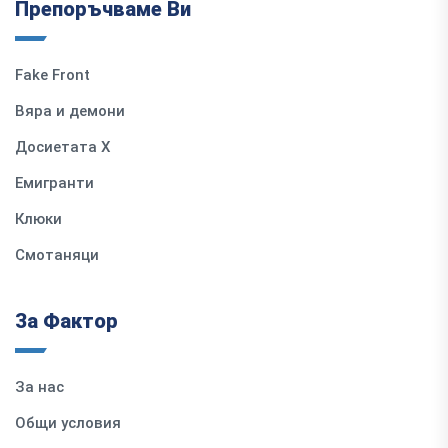
Препоръчваме Ви
Fake Front
Вяра и демони
Досиетата Х
Емигранти
Клюки
Смотаняци
За Фактор
За нас
Общи условия