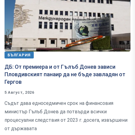
БЪЛГАРИЯ
ДБ: От премиера и от Гълъб Донев зависи
Пловдивският панаир да не бъде завладян от
Гергов
5 Август, 2026
Съдът дава едноседмичен срок на финансовия
министър Гълъб Донев да потвърди всички
процесуални следствия от 2023 г. досега, извършени
от държавата