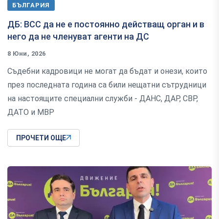
БЪЛГАРИЯ
ДБ: ВСС да не е постоянно действащ орган и в
него да не членуват агенти на ДС
8 Юни, 2026
Съдебни кадровици не могат да бъдат и онези, които
през последната година са били нещатни сътрудници
на настоящите специални служби - ДАНС, ДАР, СВР,
ДАТО и МВР
ПРОЧЕТИ ОЩЕ