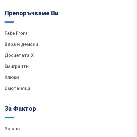
Препоръчваме Ви
Fake Front
Вяра и демони
Досиетата Х
Емигранти
Клюки
Смотаняци
За Фактор
За нас