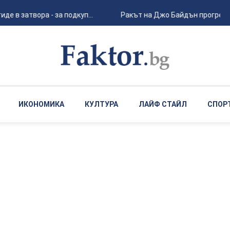
 в затвора - за подкуп...
Ракът на Джо Байдън прогресира
ИКОНОМИКА
КУЛТУРА
ЛАЙФ СТАЙЛ
СПОР