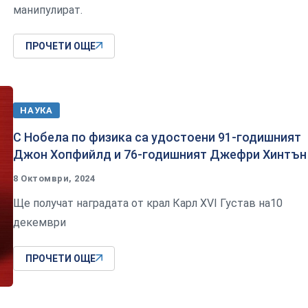
манипулират.
ПРОЧЕТИ ОЩЕ
НАУКА
С Нобела по физика са удостоени 91-годишният
Джон Хопфийлд и 76-годишният Джефри Хинтън
8 Октомври, 2024
Ще получат наградата от крал Карл XVI Густав на10
декември
ПРОЧЕТИ ОЩЕ