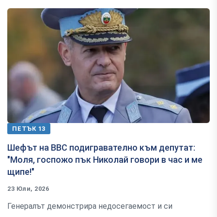
ПЕТЪК 13
Шефът на ВВС подигравателно към депутат:
"Моля, госпожо пък Николай говори в час и ме
щипе!"
23 Юли, 2026
Генералът демонстрира недосегаемост и си