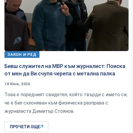
ЗАКОН И РЕД
Бивш служител на МВР към журналист: Поиска
от мен да Ви счупя черепа с метална палка
18 Юни, 2026
Това е поредният свидетел, който твърди с името си,
че е бил склоняван към физическа разправа с
журналиста Димитър Стоянов
ПРОЧЕТИ ОЩЕ