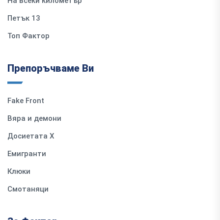
На всеки километър
Петък 13
Топ Фактор
Препоръчваме Ви
Fake Front
Вяра и демони
Досиетата Х
Емигранти
Клюки
Смотаняци