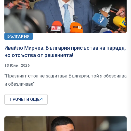
БЪЛГАРИЯ
Ивайло Мирчев: България присъства на парада,
но отсъства от решенията!
13 Юли, 2026
"Празният стол не защитава България, той я обезсилва
и обезличава"
ПРОЧЕТИ ОЩЕ