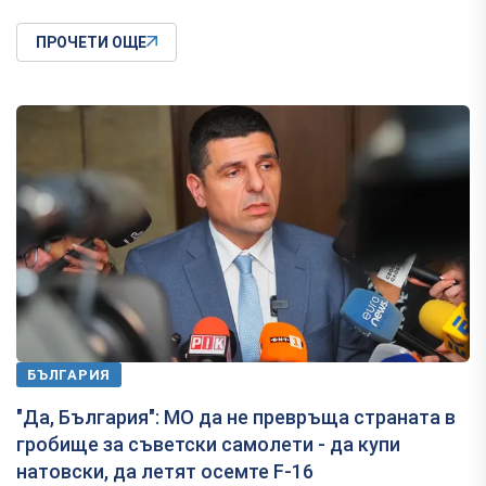
ПРОЧЕТИ ОЩЕ
БЪЛГАРИЯ
"Да, България": МО да не превръща страната в
гробище за съветски самолети - да купи
натовски, да летят осемте F-16