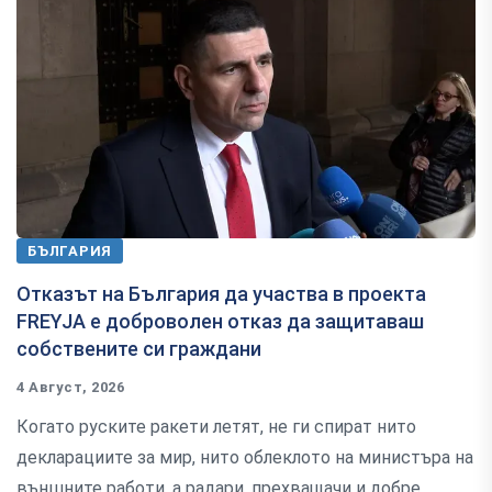
БЪЛГАРИЯ
Отказът на България да участва в проекта
FREYJA е доброволен отказ да защитаваш
собствените си граждани
4 Август, 2026
Когато руските ракети летят, не ги спират нито
декларациите за мир, нито облеклото на министъра на
външните работи, а радари, прехващачи и добре