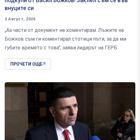
подкупи от Васил Божков! Заклел съм се във
внуците си
2 Август, 2026
„Аз части от документ не коментирам. Лъжите на
Божков съм ги коментирал стотици пъти, за да ми
губите времето с това", заяви лидерът на ГЕРБ
ПРОЧЕТИ ОЩЕ