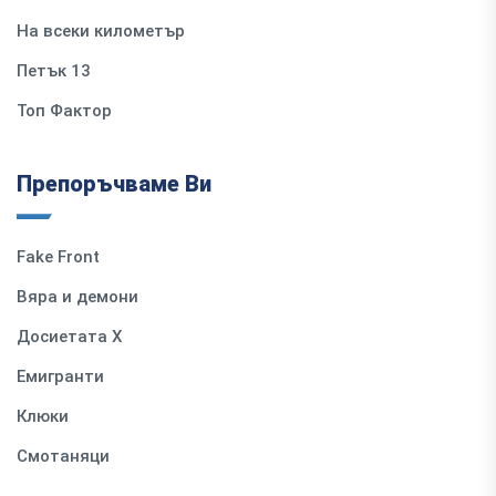
На всеки километър
Петък 13
Топ Фактор
Препоръчваме Ви
Fake Front
Вяра и демони
Досиетата Х
Емигранти
Клюки
Смотаняци