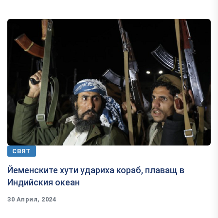
СВЯТ
Йеменските хути удариха кораб, плаващ в
Индийския океан
30 Април, 2024