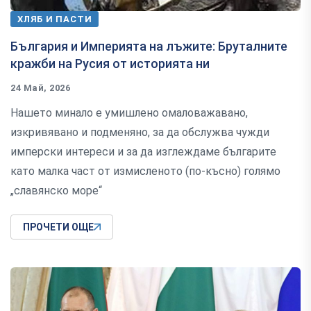
ХЛЯБ И ПАСТИ
България и Империята на лъжите: Бруталните
кражби на Русия от историята ни
24 Май, 2026
Нашето минало е умишлено омаловажавано,
изкривявано и подменяно, за да обслужва чужди
имперски интереси и за да изглеждаме българите
като малка част от измисленото (по-късно) голямо
„славянско море“
ПРОЧЕТИ ОЩЕ