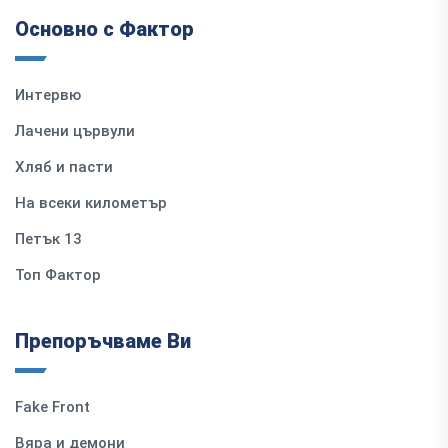
Основно с Фактор
Интервю
Лачени цървули
Хляб и пасти
На всеки километър
Петък 13
Топ Фактор
Препоръчваме Ви
Fake Front
Вяра и демони