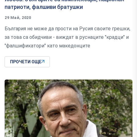
патриоти, фалшиви братушки
29 Май, 2020
България не може да прости на Русия своите грешки,
за това са обидчиви - виждат в руснаците "крадци" и
"фалшификатори" като македонците
ПРОЧЕТИ ОЩЕ