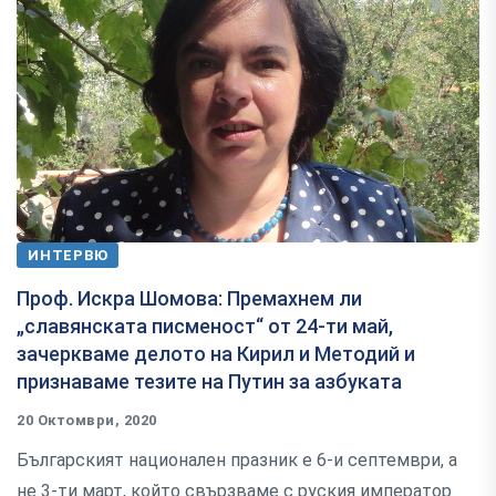
ИНТЕРВЮ
Проф. Искра Шомова: Премахнем ли
„славянската писменост“ от 24-ти май,
зачеркваме делото на Кирил и Методий и
признаваме тезите на Путин за азбуката
20 Октомври, 2020
Българският национален празник е 6-и септември, а
не 3-ти март, който свързваме с руския император