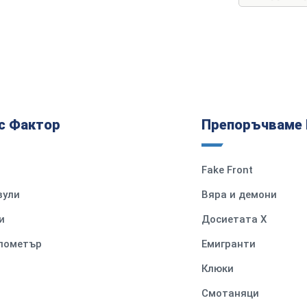
с Фактор
Препоръчваме 
Fake Front
вули
Вяра и демони
и
Досиетата Х
илометър
Емигранти
Клюки
Смотаняци