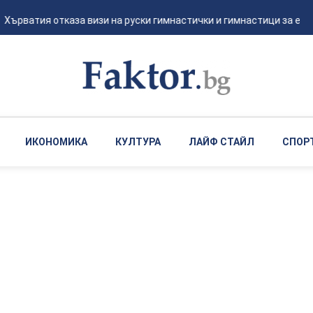
Хърватия отказа визи на руски гимнастички и гимнастици за евро
ИКОНОМИКА
КУЛТУРА
ЛАЙФ СТАЙЛ
СПОР