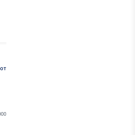
 от
000