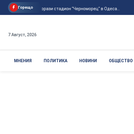
Горещо
Руска атака порази стадион "Черноморец" в Одеса...
7 Август, 2026
МНЕНИЯ
ПОЛИТИКА
НОВИНИ
ОБЩЕСТВО