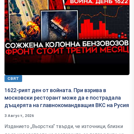
СВЯТ
1622-рият ден от войната. При взрива в
московски ресторант може да е пострадала
дъщерята на главнокомандващия ВКС на Русия
3 Август, 2026
Изданието „Вьорстка“ твърди, че източници, близки