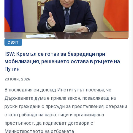
СВЯТ
ISW: Кремъл се готви за безредици при
мобилизация, решението остава в ръцете на
Путин
23 Юли, 2026
В последния си доклад Институтът посочва, че
Държавната дума е приела закон, позволяващ на
руски граждани с присъди за престъпления, свързани
с контрабанда на наркотици и организирана
престъпност, да подписват договори с
Министерството на отбраната