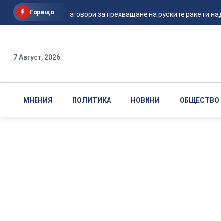
Горещо
Шикорски заговори за прехващане на руските ракети над Ук
7 Август, 2026
МНЕНИЯ
ПОЛИТИКА
НОВИНИ
ОБЩЕСТВО