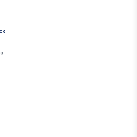
ск
са