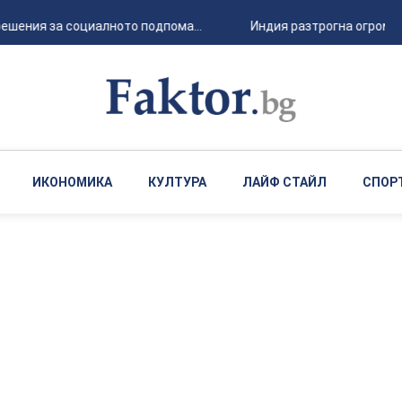
ешения за социалното подпома...
Индия разтрогна огромна с
ИКОНОМИКА
КУЛТУРА
ЛАЙФ СТАЙЛ
СПОР