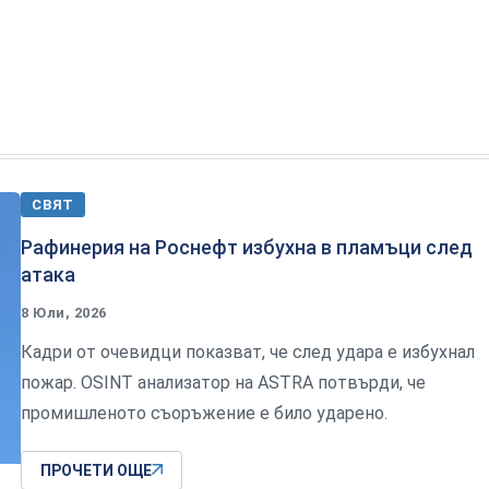
СВЯТ
Рафинерия на Роснефт избухна в пламъци след
атака
8 Юли, 2026
Кадри от очевидци показват, че след удара е избухнал
пожар. OSINT анализатор на ASTRA потвърди, че
промишленото съоръжение е било ударено.
ПРОЧЕТИ ОЩЕ