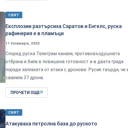
СВЯТ
Експлозии разтърсиха Саратов и Енгелс, руска
рафинерия е в пламъци
11 Ноември, 2025
Според руски Телеграм канали, противовъздушната
отбрана е била в повишена готовност и в двата града
поради заплахата от атаки с дронове. Русия твърди, че 
свалила 37 дрона.
ПРОЧЕТИ ОЩЕ
СВЯТ
Атакуваха петролна база до руското