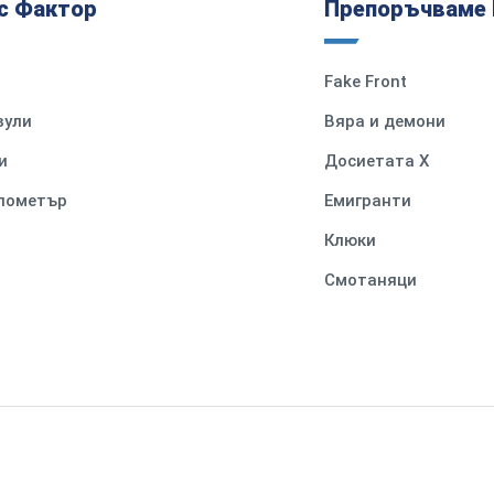
с Фактор
Препоръчваме 
Fake Front
вули
Вяра и демони
и
Досиетата Х
илометър
Емигранти
Клюки
Смотаняци