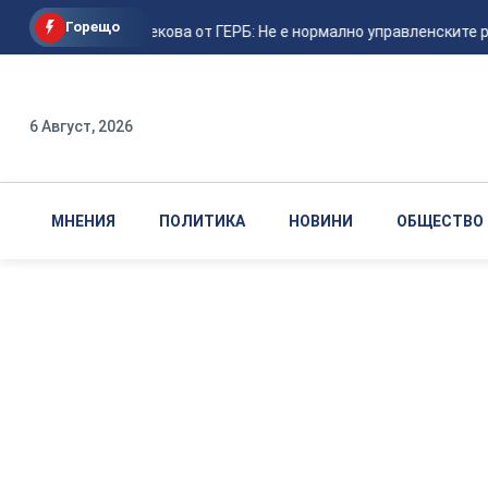
Горещо
Илиана Жекова от ГЕРБ: Не е нормално управленските р
6 Август, 2026
МНЕНИЯ
ПОЛИТИКА
НОВИНИ
ОБЩЕСТВО