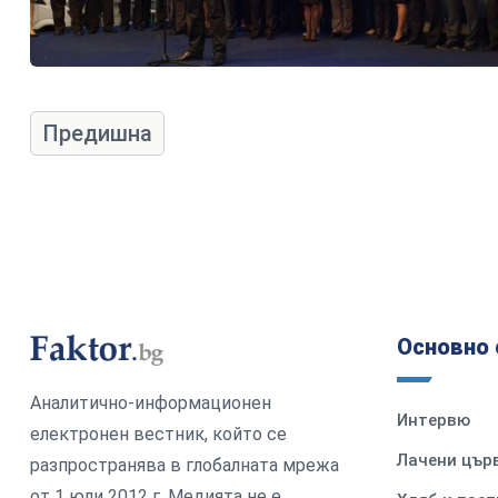
Предишна
Основно 
Аналитично-информационен
Интервю
електронен вестник, който се
Лачени цър
разпространява в глобалната мрежа
от 1 юли 2012 г. Медията не е