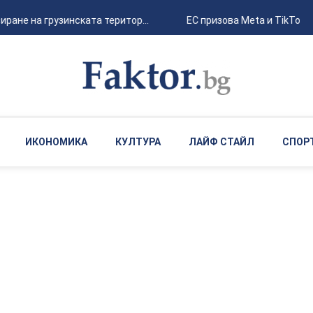
ане на грузинската територ...
ЕС призова Meta и TikTok д
ИКОНОМИКА
КУЛТУРА
ЛАЙФ СТАЙЛ
СПОР