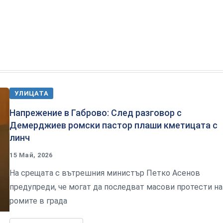
УЛИЦАТА
Напрежение в Габрово: След разговор с
Демерджиев ромски пастор плаши кметицата с
линч
15 Май, 2026
На срещата с вътрешния министър Петко Асенов
предупреди, че могат да последват масови протести на
ромите в града