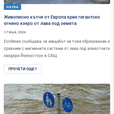
НАУКА
Живописно кътче от Европа крие гигантско
огнено езеро от лава под земята
17 Май, 2026
EcoNews съобщава, че мащабът на това образувание е
сравним с магмената система от лава под известната
калдера Йелоустоун в САЩ
ПРОЧЕТИ ОЩЕ