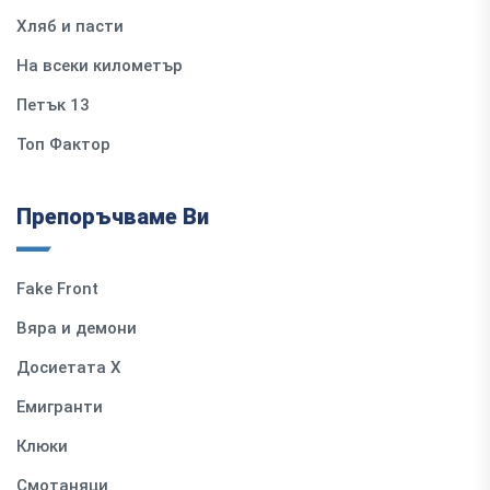
Хляб и пасти
На всеки километър
Петък 13
Топ Фактор
Препоръчваме Ви
Fake Front
Вяра и демони
Досиетата Х
Емигранти
Клюки
Смотаняци