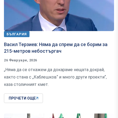
БЪЛГАРИЯ
Васил Терзиев: Няма да спрем да се борим за
215-метров небостъргач
26 Февруари, 2026
„Няма да се откажем да докараме нещата докрай,
както стана с „Каблешков“ и много други проекти“,
каза столичният кмет.
ПРОЧЕТИ ОЩЕ