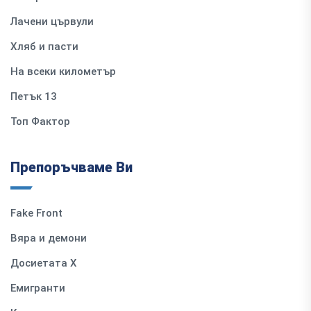
Лачени цървули
Хляб и пасти
На всеки километър
Петък 13
Топ Фактор
Препоръчваме Ви
Fake Front
Вяра и демони
Досиетата Х
Емигранти