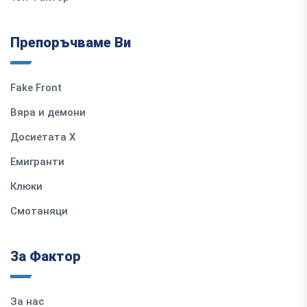
Препоръчваме Ви
Fake Front
Вяра и демони
Досиетата Х
Емигранти
Клюки
Смотаняци
За Фактор
За нас