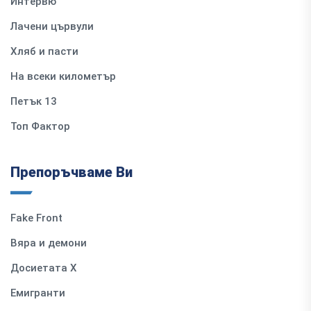
Интервю
Лачени цървули
Хляб и пасти
На всеки километър
Петък 13
Топ Фактор
Препоръчваме Ви
Fake Front
Вяра и демони
Досиетата Х
Емигранти