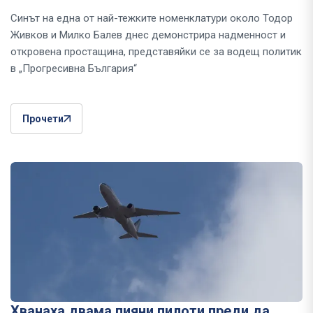
Синът на една от най-тежките номенклатури около Тодор
Живков и Милко Балев днес демонстрира надменност и
откровена простащина, представяйки се за водещ политик
в „Прогресивна България“
Прочети
Хванаха двама пияни пилоти преди да