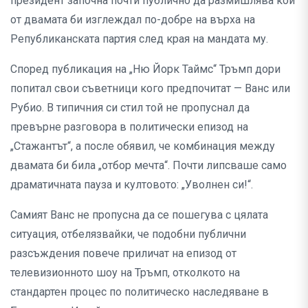
президент започна почти публично да размишлява кой
от двамата би изглеждал по-добре на върха на
Републиканската партия след края на мандата му.
Според публикация на „Ню Йорк Таймс“ Тръмп дори
попитал свои съветници кого предпочитат — Ванс или
Рубио. В типичния си стил той не пропуснал да
превърне разговора в политически епизод на
„Стажантът“, а после обявил, че комбинация между
двамата би била „отбор мечта“. Почти липсваше само
драматичната пауза и култовото: „Уволнен си!“.
Самият Ванс не пропусна да се пошегува с цялата
ситуация, отбелязвайки, че подобни публични
разсъждения повече приличат на епизод от
телевизионното шоу на Тръмп, отколкото на
стандартен процес по политическо наследяване в