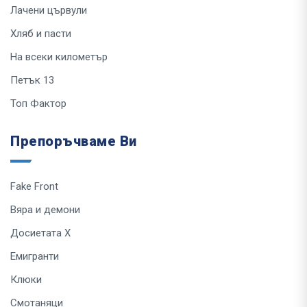
Лачени цървули
Хляб и пасти
На всеки километър
Петък 13
Топ Фактор
Препоръчваме Ви
Fake Front
Вяра и демони
Досиетата Х
Емигранти
Клюки
Смотаняци