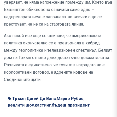
уверяват, че няма напрежение помежду им. Което във
Вашингтон обикновено означава само едно —
надпреварата вече е започнала, но всички още се
преструват, че не са на стартовата линия.
Ако някой все още се съмнява, че американската
политика окончателно се е превърнала в хибрид
между геополитика и телевизионен спектакъл, Белият
дом на Тръмп отново дава достатъчно доказателства.
Разликата е единствено, че този път наградата не е
корпоративен договор, а ядрените кодове на
Съединените щати.
Тръмп
Джей Ди Ванс
Марко Рубио
,
,
,
реалити шоу
кастинг
бъдещ президент
,
,