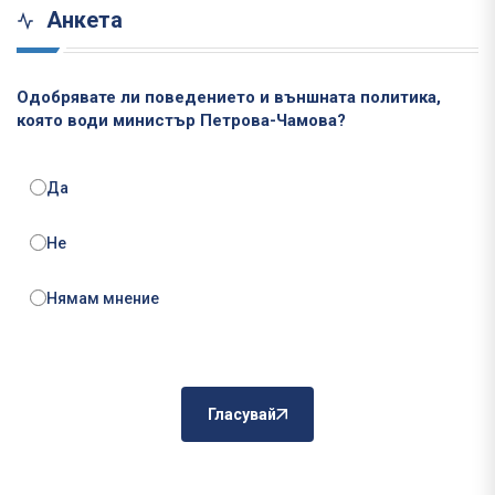
Анкета
Одобрявате ли поведението и външната политика,
която води министър Петрова-Чамова?
Да
Не
Нямам мнение
Гласувай