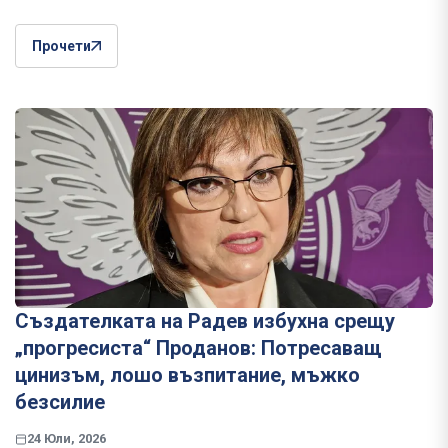
Прочети
Създателката на Радев избухна срещу
„прогресиста“ Проданов: Потресаващ
цинизъм, лошо възпитание, мъжко
безсилие
24 Юли, 2026