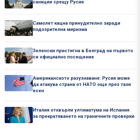
санкции срещу Русия
Самолет кацна принудително заради
подозрителна миризма
Зеленски пристигна в Белград на първото
си официално посещение
Американското разузнаване: Русия може
да атакува страна от НАТО още през тази
есен
Италия отхвърли ултиматума на Испания
за прекратяването на граничните проверки