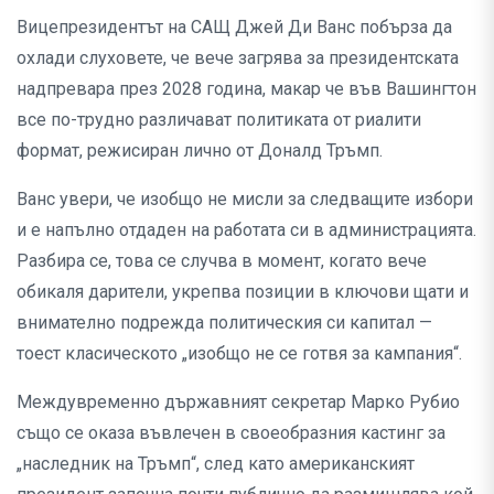
Вицепрезидентът на САЩ Джей Ди Ванс побърза да
охлади слуховете, че вече загрява за президентската
надпревара през 2028 година, макар че във Вашингтон
все по-трудно различават политиката от риалити
формат, режисиран лично от Доналд Тръмп.
Ванс увери, че изобщо не мисли за следващите избори
и е напълно отдаден на работата си в администрацията.
Разбира се, това се случва в момент, когато вече
обикаля дарители, укрепва позиции в ключови щати и
внимателно подрежда политическия си капитал —
тоест класическото „изобщо не се готвя за кампания“.
Междувременно държавният секретар Марко Рубио
също се оказа въвлечен в своеобразния кастинг за
„наследник на Тръмп“, след като американският