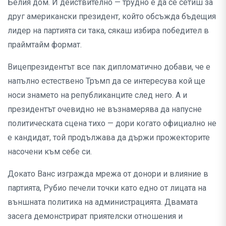
Белия дом. И действително — трудно е да се сетиш за
друг американски президент, който обсъжда бъдещия
лидер на партията си така, сякаш избира победител в
праймтайм формат.
Вицепрезидентът все пак дипломатично добави, че е
напълно естествено Тръмп да се интересува кой ще
носи знамето на републиканците след него. А и
президентът очевидно не възнамерява да напусне
политическата сцена тихо — дори когато официално не
е кандидат, той продължава да държи прожекторите
насочени към себе си.
Докато Ванс изгражда мрежа от донори и влияние в
партията, Рубио печели точки като едно от лицата на
външната политика на администрацията. Двамата
засега демонстрират приятелски отношения и