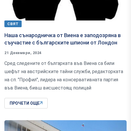
СВЯТ
Наша сънародничка от Виена е заподозряна в
съучастие с българските шпиони от Лондон
21 Декември, 2024
Сред следените от българката във Виена са били
шефът на австрийските тайни служби, редакторката
на сп. "Профил", лидера на консервативната партия
във Виена, бивш висшестоящ полицай
ПРОЧЕТИ ОЩЕ