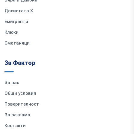
Вяра и демони
Досиетата Х
Емигранти
Клюки
Смотаняци
За Фактор
За нас
Общи условия
Поверителност
За реклама
Контакти