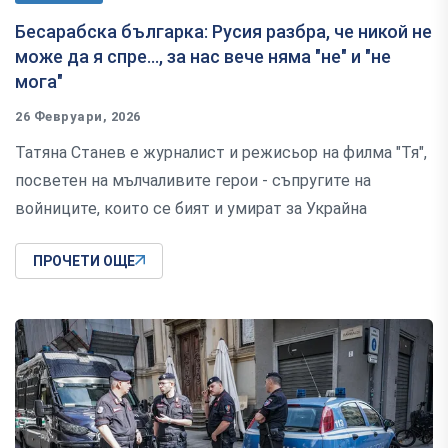
Бесарабска българка: Русия разбра, че никой не
може да я спре..., за нас вече няма "не" и "не
мога"
26 Февруари, 2026
Татяна Станев е журналист и режисьор на филма "Тя",
посветен на мълчаливите герои - съпругите на
войниците, които се бият и умират за Украйна
ПРОЧЕТИ ОЩЕ