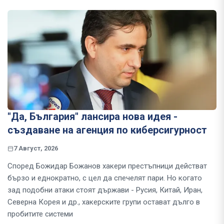
"Да, България" лансира нова идея -
създаване на агенция по киберсигурност
7 Август, 2026
Според Божидар Божанов хакери престъпници действат
бързо и еднократно, с цел да спечелят пари. Но когато
зад подобни атаки стоят държави - Русия, Китай, Иран,
Северна Корея и др., хакерските групи остават дълго в
пробитите системи