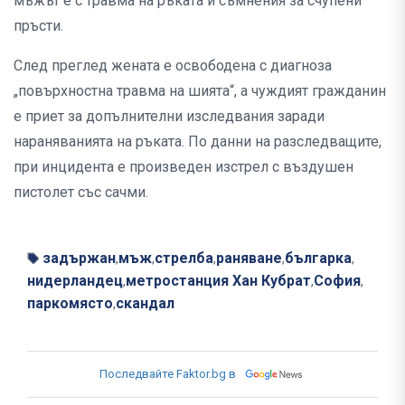
мъжът е с травма на ръката и съмнения за счупени
пръсти.
След преглед жената е освободена с диагноза
„повърхностна травма на шията“, а чуждият гражданин
е приет за допълнителни изследвания заради
нараняванията на ръката. По данни на разследващите,
при инцидента е произведен изстрел с въздушен
пистолет със сачми.
задържан
мъж
стрелба
раняване
българка
,
,
,
,
,
нидерландец
метростанция Хан Кубрат
София
,
,
,
паркомясто
скандал
,
Последвайте Faktor.bg в