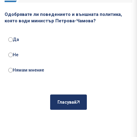
Одобрявате ли поведението и външната политика,
която води министър Петрова-Чамова?
Да
Не
Нямам мнение
Гласувай