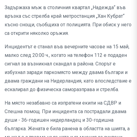
Задържаха мъж в столичния квартал „Надежда“ във
връзка със стрелба край метростанция „Хан Кубрат“
късно снощи, съобщиха от полицията. При обиск у него
са открити няколко оръжия.
Инцидентът е станал във вечерните часове на 15 май,
малко след 20:00 ч., когато на телефон 112 е подаден
сигнал за възникнал скандал в района. Спорът е
избухнал заради паркомясто между двама българи и
двама граждани на Нидерландия, като впоследствие е
ескалирал до физическа саморазправа и стрелба.
На място незабавно са изпратени екипи на СДВР и
Спешна помощ. При инцидента са пострадали двама
души - 36-годишен нидерландец и 30-годишна
българка. Жената е била ранена в областта на шията, а