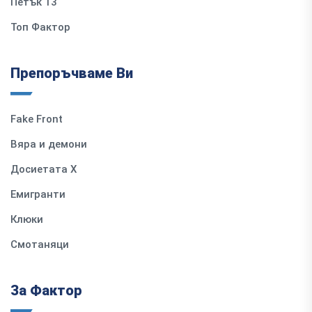
Петък 13
Топ Фактор
Препоръчваме Ви
Fake Front
Вяра и демони
Досиетата Х
Емигранти
Клюки
Смотаняци
За Фактор