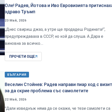
Оле! Радев, Йотова и Иво Евровизията притиснах
здраво Тръмп
23 Май, 2026
„Днес свириш джаз, а утре ще продадеш Родината!“,
предупреждаваха в СССР, но кой да слуша. А Дара е
виновна за всичко....
ПРОЧЕТИ ОЩЕ
БЪЛГАРИЯ
Веселин Стойнев: Радев направи пиар ход с визит
за да скрие проблема със самолетите
22 Май, 2026
"Дали изведнъж няма да се окаже, че тези самолети са