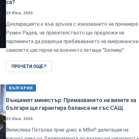
са?
20 Юли, 2026
Декларацията е във връзка с изказването на премиера
Румен Радев, че правителството ще предложи на
парламента да разреши пребиваването на американски
самолети цистерни на военното летище "Безмер".
ПРОЧЕТИ ОЩЕ
БЪЛГАРИЯ
Външният министър: Премахването на визите за
българи ще гарантира баланса ни със САЩ
23 Юни, 2026
Велислава Петрова прие днес в МВнР делегация на
високо ниво от Департамента по вътрешна сигурност 