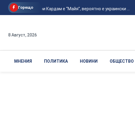
Горещо
МО: Дронът при Кардам е “Майя”, вероятно е украински ...
8 Август, 2026
МНЕНИЯ
ПОЛИТИКА
НОВИНИ
ОБЩЕСТВО