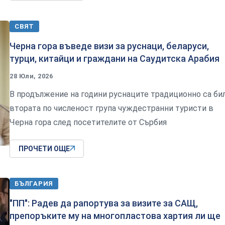
СВЯТ
Черна гора въведе визи за руснаци, беларуси,
турци, китайци и граждани на Саудитска Арабия
28 Юли, 2026
В продължение на години руснаците традиционно са би
втората по численост група чуждестранни туристи в
Черна гора след посетителите от Сърбия
ПРОЧЕТИ ОЩЕ
БЪЛГАРИЯ
"ПП": Радев да рапортува за визите за САЩ,
препоръките му на многопластова хартия ли ще