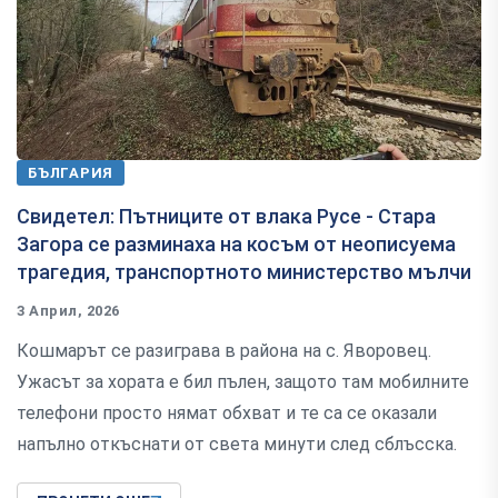
БЪЛГАРИЯ
Свидетел: Пътниците от влака Русе - Стара
Загора се разминаха на косъм от неописуема
трагедия, транспортното министерство мълчи
3 Април, 2026
Кошмарът се разиграва в района на с. Яворовец.
Ужасът за хората е бил пълен, защото там мобилните
телефони просто нямат обхват и те са се оказали
напълно откъснати от света минути след сблъсcка.