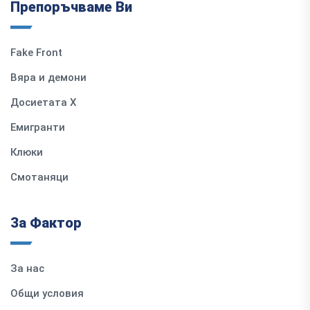
Препоръчваме Ви
Fake Front
Вяра и демони
Досиетата Х
Емигранти
Клюки
Смотаняци
За Фактор
За нас
Общи условия