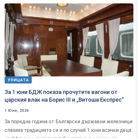
УЛИЦАТА
За 1 юни БДЖ показа прочутите вагони от
царския влак на Борис III и „Витоша Експрес“
1 Юни, 2026
За поредна година от Български държавни железници
спазиха традицията си и по случай 1 юни всички деца