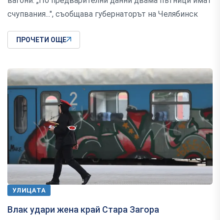
вагони. „По предварителни данни двама пътници имат
счупвания...", съобщава губернаторът на Челябинск
ПРОЧЕТИ ОЩЕ
УЛИЦАТА
Влак удари жена край Стара Загора