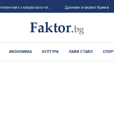
н пакт с клауза като чл....
Дронове атакуват Крим вече п
ИКОНОМИКА
КУЛТУРА
ЛАЙФ СТАЙЛ
СПОР